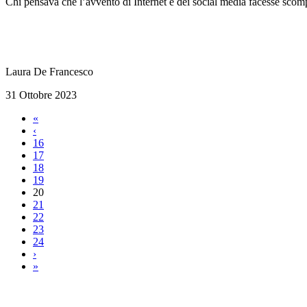
Chi pensava che l’avvento di Internet e dei social media facesse scompa
Laura De Francesco
31 Ottobre 2023
«
‹
16
17
18
19
20
21
22
23
24
›
»