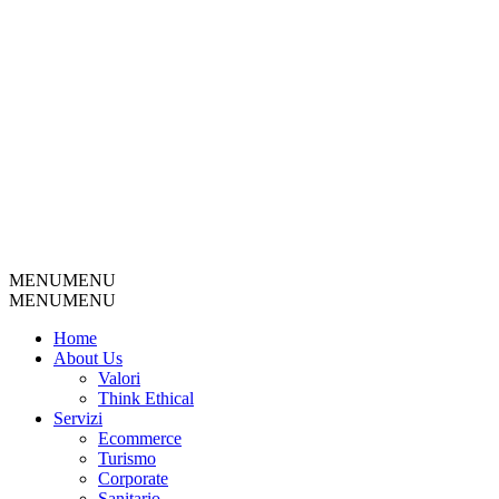
MENU
MENU
MENU
MENU
Home
About Us
Valori
Think Ethical
Servizi
Ecommerce
Turismo
Corporate
Sanitario