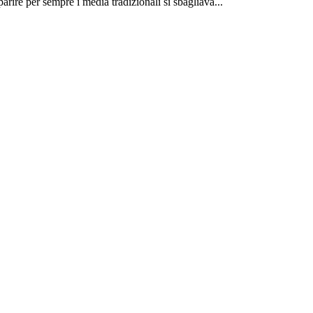
rire per sempre i media tradizionali si sbagliava...