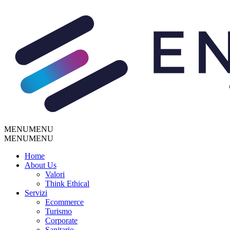
MENU
MENU
MENU
MENU
Home
About Us
Valori
Think Ethical
Servizi
Ecommerce
Turismo
Corporate
Sanitario