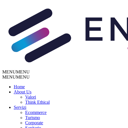
MENU
MENU
MENU
MENU
Home
About Us
Valori
Think Ethical
Servizi
Ecommerce
Turismo
Corporate
Sanitario