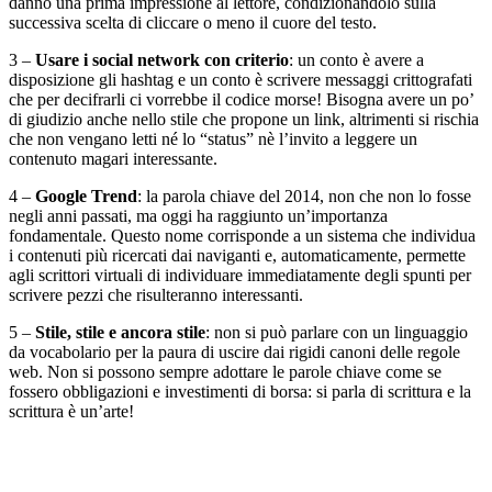
danno una prima impressione al lettore, condizionandolo sulla
successiva scelta di cliccare o meno il cuore del testo.
3 –
Usare i social network con criterio
: un conto è avere a
disposizione gli hashtag e un conto è scrivere messaggi crittografati
che per decifrarli ci vorrebbe il codice morse! Bisogna avere un po’
di giudizio anche nello stile che propone un link, altrimenti si rischia
che non vengano letti né lo “status” nè l’invito a leggere un
contenuto magari interessante.
4 –
Google Trend
: la parola chiave del 2014, non che non lo fosse
negli anni passati, ma oggi ha raggiunto un’importanza
fondamentale. Questo nome corrisponde a un sistema che individua
i contenuti più ricercati dai naviganti e, automaticamente, permette
agli scrittori virtuali di individuare immediatamente degli spunti per
scrivere pezzi che risulteranno interessanti.
5 –
Stile, stile e ancora stile
: non si può parlare con un linguaggio
da vocabolario per la paura di uscire dai rigidi canoni delle regole
web. Non si possono sempre adottare le parole chiave come se
fossero obbligazioni e investimenti di borsa: si parla di scrittura e la
scrittura è un’arte!