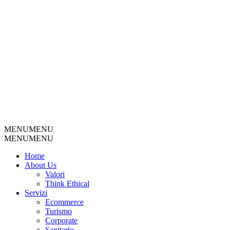
MENU
MENU
MENU
MENU
Home
About Us
Valori
Think Ethical
Servizi
Ecommerce
Turismo
Corporate
Sanitario