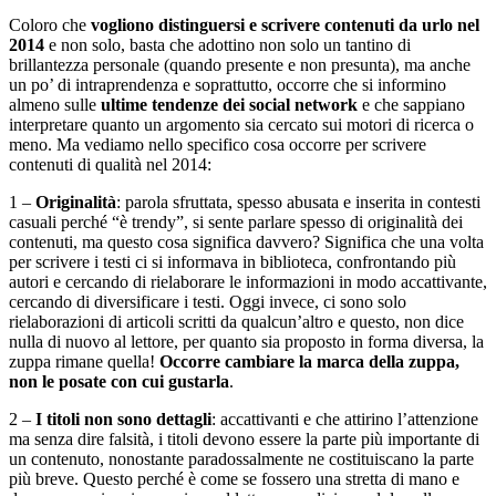
Coloro che
vogliono distinguersi e scrivere contenuti da urlo nel
2014
e non solo, basta che adottino non solo un tantino di
brillantezza personale (quando presente e non presunta), ma anche
un po’ di intraprendenza e soprattutto, occorre che si informino
almeno sulle
ultime tendenze dei social network
e che sappiano
interpretare quanto un argomento sia cercato sui motori di ricerca o
meno. Ma vediamo nello specifico cosa occorre per scrivere
contenuti di qualità nel 2014:
1 –
Originalità
: parola sfruttata, spesso abusata e inserita in contesti
casuali perché “è trendy”, si sente parlare spesso di originalità dei
contenuti, ma questo cosa significa davvero? Significa che una volta
per scrivere i testi ci si informava in biblioteca, confrontando più
autori e cercando di rielaborare le informazioni in modo accattivante,
cercando di diversificare i testi. Oggi invece, ci sono solo
rielaborazioni di articoli scritti da qualcun’altro e questo, non dice
nulla di nuovo al lettore, per quanto sia proposto in forma diversa, la
zuppa rimane quella!
Occorre cambiare la marca della zuppa,
non le posate con cui gustarla
.
2 –
I titoli non sono dettagli
: accattivanti e che attirino l’attenzione
ma senza dire falsità, i titoli devono essere la parte più importante di
un contenuto, nonostante paradossalmente ne costituiscano la parte
più breve. Questo perché è come se fossero una stretta di mano e