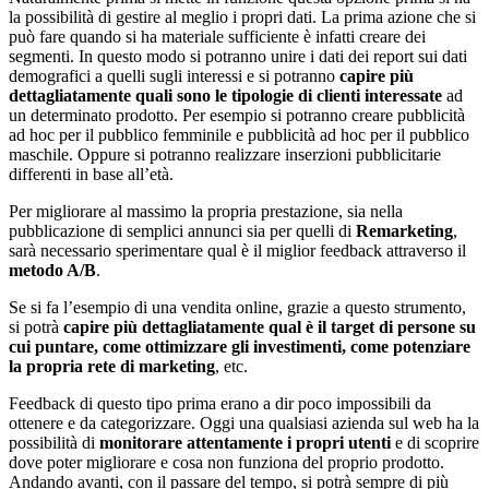
la possibilità di gestire al meglio i propri dati. La prima azione che si
può fare quando si ha materiale sufficiente è infatti creare dei
segmenti. In questo modo si potranno unire i dati dei report sui dati
demografici a quelli sugli interessi e si potranno
capire più
dettagliatamente quali sono le tipologie di clienti interessate
ad
un determinato prodotto. Per esempio si potranno creare pubblicità
ad hoc per il pubblico femminile e pubblicità ad hoc per il pubblico
maschile. Oppure si potranno realizzare inserzioni pubblicitarie
differenti in base all’età.
Per migliorare al massimo la propria prestazione, sia nella
pubblicazione di semplici annunci sia per quelli di
Remarketing
,
sarà necessario sperimentare qual è il miglior feedback attraverso il
metodo A/B
.
Se si fa l’esempio di una vendita online, grazie a questo strumento,
si potrà
capire più dettagliatamente qual è il target di persone su
cui puntare, come ottimizzare gli investimenti, come potenziare
la propria rete di marketing
, etc.
Feedback di questo tipo prima erano a dir poco impossibili da
ottenere e da categorizzare. Oggi una qualsiasi azienda sul web ha la
possibilità di
monitorare attentamente i propri utenti
e di scoprire
dove poter migliorare e cosa non funziona del proprio prodotto.
Andando avanti, con il passare del tempo, si potrà sempre di più