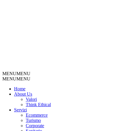
MENU
MENU
MENU
MENU
Home
About Us
Valori
Think Ethical
Servizi
Ecommerce
Turismo
Corporate
Sanitario