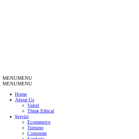
MENU
MENU
MENU
MENU
Home
About Us
Valori
Think Ethical
Servizi
Ecommerce
Turismo
Corporate
Sanitario