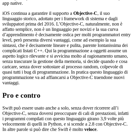
app native.
iOS continua a garantire il supporto a
Objective-C
, il suo
linguaggio storico, adottato per i framework di sistema e dagli
sviluppatori prima del 2016. L’Objective-C, naturalmente, non è
affatto semplice, non è un linguaggio per novizi e la sua curva
d’apprendimento è decisamente ostica per molti programmatori entry
level, però presenta diversi vantaggi, come ad esempio la sua
sintassi, che è decisamente lineare e pulita, parente lontanissima dei
complicati listati C++. Qui la programmazione a oggetti assume un
aspetto logico rilevante e si avvicina molto al ragionamento umano,
senza trascurare la gestione della memoria, si decide quando e cosa
caricare, senza dover sottostare al processo random, colpevole di
quasi tutti i bug di programmazione. In pratica questo linguaggio di
programmazione va ad affiancarsi a Objective-C traendone nuovi
vantaggi.
Pro e contro
Swift può essere usato anche a solo, senza dover ricorrere all’i
Objective-C, senza doversi preoccupare di cali di prestazioni, infatti
i programmi compilati con questo linguaggio girano 3,9 volte più
velocemente di quelli in Python, e si scende a 2.8 con Objective-C.
In altre parole si può dire che Swift è molto
veloce
.