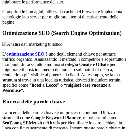
migliorare le performance del sito.
Comprimi le immagini, utilizza la cache del browser e implementa
tecnologie lato server per migliorare i tempi di caricamento delle
pagine.
Ottimizzazione SEO (Search Engine Optimization)
L’
ottimizzazione SEO
è uno degli elementi chiave per attrarre
traffico organico. Analizzando il mercato, i competitor e soprattutto i
tuoi punti di forza, attuiamo una
strategia Onsite e Offsite
per
migliorare il posizionamento del tuo sito sui motori di ricerca,
rendendolo più visibile ai potenziali clienti. Ad esempio, se la tua
struttura si trova in una località turistica, dovresti includere termini
specifici come
“hotel a Lecce”
o
“migliori case vacanze a
Pescoluse”
.
Ricerca delle parole chiave
La ricerca delle parole chiave è un processo continuo. Utilizza
strumenti come
Google Keyword Planner
, o tool esterni come
SeoZoom, SEMrush o Ahrefs
per identificare le parole chiave in
linea con il tuo segmento di mercato. Integra queste parole chiave in