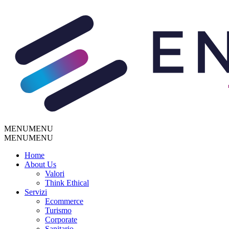
MENU
MENU
MENU
MENU
Home
About Us
Valori
Think Ethical
Servizi
Ecommerce
Turismo
Corporate
Sanitario