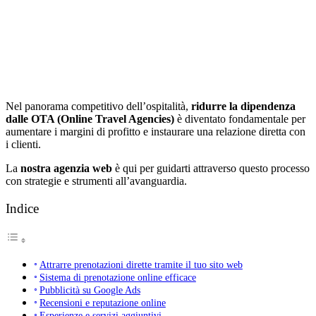
Nel panorama competitivo dell’ospitalità,
ridurre la dipendenza
dalle OTA (Online Travel Agencies)
è diventato fondamentale per
aumentare i margini di profitto e instaurare una relazione diretta con
i clienti.
La
nostra agenzia web
è qui per guidarti attraverso questo processo
con strategie e strumenti all’avanguardia.
Indice
Attrarre prenotazioni dirette tramite il tuo sito web
Sistema di prenotazione online efficace
Pubblicità su Google Ads
Recensioni e reputazione online
Esperienze e servizi aggiuntivi