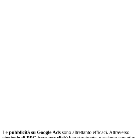
Le
pubblicità su Google Ads
sono altrettanto efficaci. Attraverso
strategie di PPC (pay-per-click)
ben strutturate, possiamo garantire