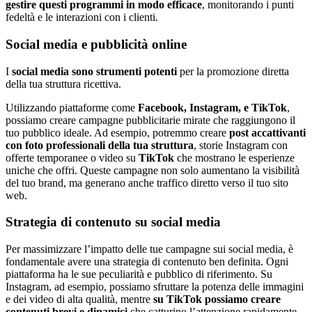
gestire questi programmi in modo efficace
, monitorando i punti
fedeltà e le interazioni con i clienti.
Social media e pubblicità online
I
social media sono strumenti potenti
per la promozione diretta
della tua struttura ricettiva.
Utilizzando piattaforme come
Facebook, Instagram, e TikTok
,
possiamo creare campagne pubblicitarie mirate che raggiungono il
tuo pubblico ideale. Ad esempio, potremmo creare
post accattivanti
con foto professionali della tua struttura
, storie Instagram con
offerte temporanee o video su
TikTok
che mostrano le esperienze
uniche che offri. Queste campagne non solo aumentano la visibilità
del tuo brand, ma generano anche traffico diretto verso il tuo sito
web.
Strategia di contenuto su social media
Per massimizzare l’impatto delle tue campagne sui social media, è
fondamentale avere una strategia di contenuto ben definita. Ogni
piattaforma ha le sue peculiarità e pubblico di riferimento. Su
Instagram, ad esempio, possiamo sfruttare la potenza delle immagini
e dei video di alta qualità, mentre
su TikTok possiamo creare
contenuti brevi e dinamici
che catturino l’attenzione rapidamente.