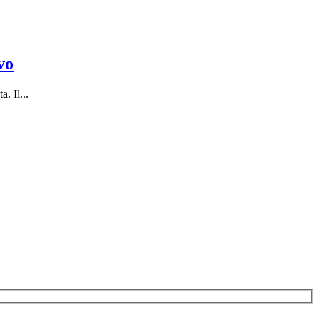
vo
. Il...