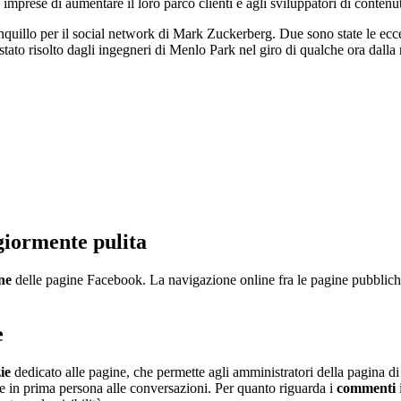
 imprese di aumentare il loro parco clienti e agli sviluppatori di conten
anquillo per il social network di Mark Zuckerberg. Due sono state le ec
 stato risolto dagli ingegneri di Menlo Park nel giro di qualche ora dalla n
giormente pulita
ne
delle pagine Facebook. La navigazione online fra le pagine pubbliche e
e
ie
dedicato alle pagine, che permette agli amministratori della pagina di
rte in prima persona alle conversazioni. Per quanto riguarda i
commenti
i