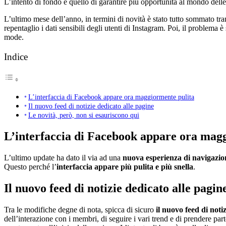
L’intento di fondo è quello di garantire più opportunità al mondo delle
L’ultimo mese dell’anno, in termini di novità è stato tutto sommato tr
repentaglio i dati sensibili degli utenti di Instagram. Poi, il problema è
mode.
Indice
L’interfaccia di Facebook appare ora maggiormente pulita
Il nuovo feed di notizie dedicato alle pagine
Le novità, però, non si esauriscono qui
L’interfaccia di Facebook appare ora mag
L’ultimo update ha dato il via ad una
nuova esperienza di navigazio
Questo perché l’
interfaccia appare più pulita e più snella
.
Il nuovo feed di notizie dedicato alle pagin
Tra le modifiche degne di nota, spicca di sicuro
il nuovo feed di notiz
dell’interazione con i membri, di seguire i vari trend e di prendere pa