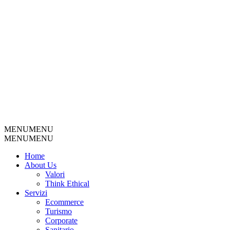
MENU
MENU
MENU
MENU
Home
About Us
Valori
Think Ethical
Servizi
Ecommerce
Turismo
Corporate
Sanitario