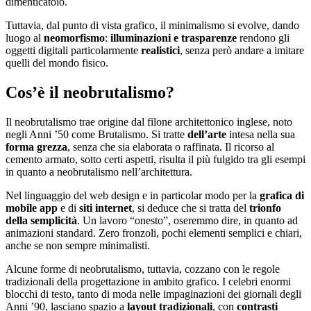
dimenticatoio.
Tuttavia, dal punto di vista grafico, il minimalismo si evolve, dando
luogo al
neomorfismo
:
illuminazioni e trasparenze
rendono gli
oggetti digitali particolarmente
realistici
, senza però andare a imitare
quelli del mondo fisico.
Cos’è il neobrutalismo?
Il neobrutalismo trae origine dal filone architettonico inglese, noto
negli Anni ’50 come Brutalismo. Si tratte
dell’arte
intesa nella sua
forma grezza
, senza che sia elaborata o raffinata. Il ricorso al
cemento armato, sotto certi aspetti, risulta il più fulgido tra gli esempi
in quanto a neobrutalismo nell’architettura.
Nel linguaggio del web design e in particolar modo per la
grafica di
mobile app
e di
siti internet
, si deduce che si tratta del
trionfo
della semplicità
. Un lavoro “onesto”, oseremmo dire, in quanto ad
animazioni standard. Zero fronzoli, pochi elementi semplici e chiari,
anche se non sempre minimalisti.
Alcune forme di neobrutalismo, tuttavia, cozzano con le regole
tradizionali della progettazione in ambito grafico. I celebri enormi
blocchi di testo, tanto di moda nelle impaginazioni dei giornali degli
Anni ’90, lasciano spazio a
layout tradizionali
, con
contrasti