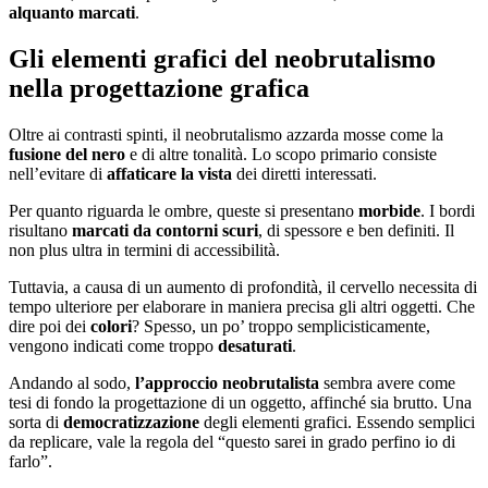
alquanto marcati
.
Gli elementi grafici del neobrutalismo
nella progettazione grafica
Oltre ai contrasti spinti, il neobrutalismo azzarda mosse come la
fusione del nero
e di altre tonalità. Lo scopo primario consiste
nell’evitare di
affaticare la vista
dei diretti interessati.
Per quanto riguarda le ombre, queste si presentano
morbide
. I bordi
risultano
marcati da contorni scuri
, di spessore e ben definiti. Il
non plus ultra in termini di accessibilità.
Tuttavia, a causa di un aumento di profondità, il cervello necessita di
tempo ulteriore per elaborare in maniera precisa gli altri oggetti. Che
dire poi dei
colori
? Spesso, un po’ troppo semplicisticamente,
vengono indicati come troppo
desaturati
.
Andando al sodo,
l’approccio neobrutalista
sembra avere come
tesi di fondo la progettazione di un oggetto, affinché sia brutto. Una
sorta di
democratizzazione
degli elementi grafici. Essendo semplici
da replicare, vale la regola del “questo sarei in grado perfino io di
farlo”.