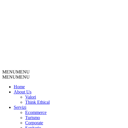
MENU
MENU
MENU
MENU
Home
About Us
Valori
Think Ethical
Servizi
Ecommerce
Turismo
Corporate
Sanitario