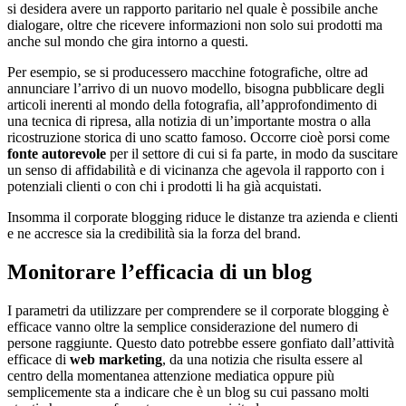
si desidera avere un rapporto paritario nel quale è possibile anche
dialogare, oltre che ricevere informazioni non solo sui prodotti ma
anche sul mondo che gira intorno a questi.
Per esempio, se si producessero macchine fotografiche, oltre ad
annunciare l’arrivo di un nuovo modello, bisogna pubblicare degli
articoli inerenti al mondo della fotografia, all’approfondimento di
una tecnica di ripresa, alla notizia di un’importante mostra o alla
ricostruzione storica di uno scatto famoso. Occorre cioè porsi come
fonte autorevole
per il settore di cui si fa parte, in modo da suscitare
un senso di affidabilità e di vicinanza che agevola il rapporto con i
potenziali clienti o con chi i prodotti li ha già acquistati.
Insomma il corporate blogging riduce le distanze tra azienda e clienti
e ne accresce sia la credibilità sia la forza del brand.
Monitorare l’efficacia di un blog
I parametri da utilizzare per comprendere se il corporate blogging è
efficace vanno oltre la semplice considerazione del numero di
persone raggiunte. Questo dato potrebbe essere gonfiato dall’attività
efficace di
web marketing
, da una notizia che risulta essere al
centro della momentanea attenzione mediatica oppure più
semplicemente sta a indicare che è un blog su cui passano molti