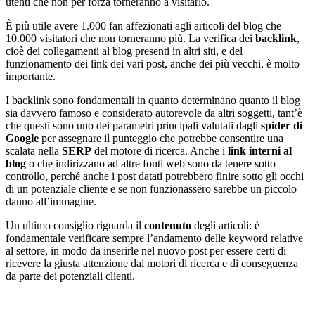
utenti che non per forza torneranno a visitarlo.
È più utile avere 1.000 fan affezionati agli articoli del blog che
10.000 visitatori che non torneranno più. La verifica dei
backlink
,
cioè dei collegamenti al blog presenti in altri siti, e del
funzionamento dei link dei vari post, anche dei più vecchi, è molto
importante.
I backlink sono fondamentali in quanto determinano quanto il blog
sia davvero famoso e considerato autorevole da altri soggetti, tant’è
che questi sono uno dei parametri principali valutati dagli
spider di
Google
per assegnare il punteggio che potrebbe consentire una
scalata nella
SERP
del motore di ricerca. Anche i
link interni al
blog
o che indirizzano ad altre fonti web sono da tenere sotto
controllo, perché anche i post datati potrebbero finire sotto gli occhi
di un potenziale cliente e se non funzionassero sarebbe un piccolo
danno all’immagine.
Un ultimo consiglio riguarda il
contenuto
degli articoli: è
fondamentale verificare sempre l’andamento delle keyword relative
al settore, in modo da inserirle nel nuovo post per essere certi di
ricevere la giusta attenzione dai motori di ricerca e di conseguenza
da parte dei potenziali clienti.