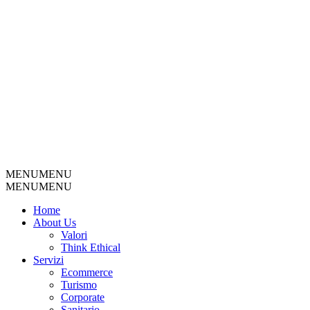
MENU
MENU
MENU
MENU
Home
About Us
Valori
Think Ethical
Servizi
Ecommerce
Turismo
Corporate
Sanitario