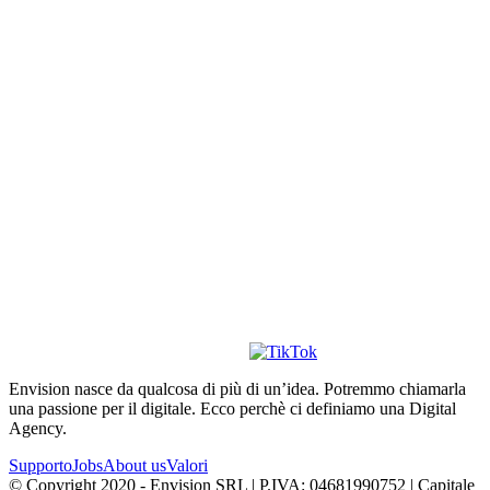
Envision nasce da qualcosa di più di un’idea. Potremmo chiamarla
una passione per il digitale. Ecco perchè ci definiamo una Digital
Agency.
Supporto
Jobs
About us
Valori
© Copyright 2020 - Envision SRL | P.IVA: 04681990752 | Capitale