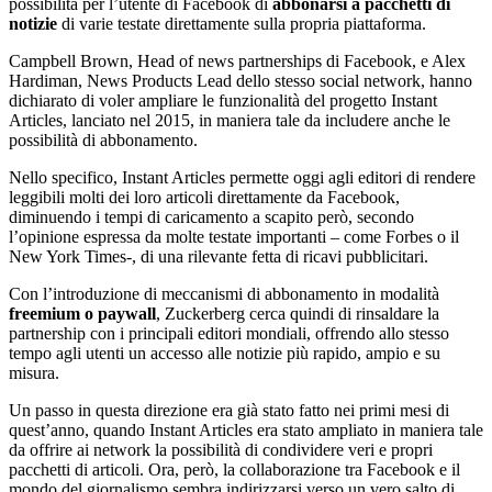
possibilità per l’utente di Facebook di
abbonarsi a pacchetti di
notizie
di varie testate direttamente sulla propria piattaforma.
Campbell Brown, Head of news partnerships di Facebook, e Alex
Hardiman, News Products Lead dello stesso social network, hanno
dichiarato di voler ampliare le funzionalità del progetto Instant
Articles, lanciato nel 2015, in maniera tale da includere anche le
possibilità di abbonamento.
Nello specifico, Instant Articles permette oggi agli editori di rendere
leggibili molti dei loro articoli direttamente da Facebook,
diminuendo i tempi di caricamento a scapito però, secondo
l’opinione espressa da molte testate importanti – come Forbes o il
New York Times-, di una rilevante fetta di ricavi pubblicitari.
Con l’introduzione di meccanismi di abbonamento in modalità
freemium o paywall
, Zuckerberg cerca quindi di rinsaldare la
partnership con i principali editori mondiali, offrendo allo stesso
tempo agli utenti un accesso alle notizie più rapido, ampio e su
misura.
Un passo in questa direzione era già stato fatto nei primi mesi di
quest’anno, quando Instant Articles era stato ampliato in maniera tale
da offrire ai network la possibilità di condividere veri e propri
pacchetti di articoli. Ora, però, la collaborazione tra Facebook e il
mondo del giornalismo sembra indirizzarsi verso un vero salto di