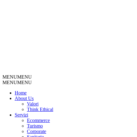
MENU
MENU
MENU
MENU
Home
About Us
Valori
Think Ethical
Servizi
Ecommerce
Turismo
Corporate
Sanitario