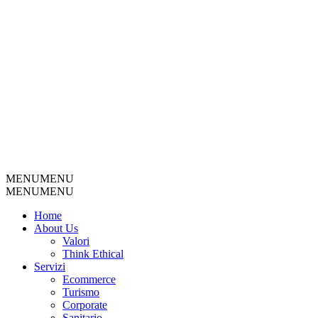
MENU
MENU
MENU
MENU
Home
About Us
Valori
Think Ethical
Servizi
Ecommerce
Turismo
Corporate
Sanitario