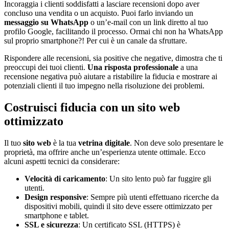
Incoraggia i clienti soddisfatti a lasciare recensioni dopo aver
concluso una vendita o un acquisto. Puoi farlo inviando un
messaggio su WhatsApp
o un’e-mail con un link diretto al tuo
profilo Google, facilitando il processo. Ormai chi non ha WhatsApp
sul proprio smartphone?! Per cui è un canale da sfruttare.
Rispondere alle recensioni, sia positive che negative, dimostra che ti
preoccupi dei tuoi clienti.
Una risposta professionale
a una
recensione negativa può aiutare a ristabilire la fiducia e mostrare ai
potenziali clienti il tuo impegno nella risoluzione dei problemi.
Costruisci fiducia con un sito web
ottimizzato
Il tuo
sito web
è la tua
vetrina digitale
. Non deve solo presentare le
proprietà, ma offrire anche un’esperienza utente ottimale. Ecco
alcuni aspetti tecnici da considerare:
Velocità di caricamento
: Un sito lento può far fuggire gli
utenti.
Design responsive
: Sempre più utenti effettuano ricerche da
dispositivi mobili, quindi il sito deve essere ottimizzato per
smartphone e tablet.
SSL e sicurezza
: Un certificato SSL (HTTPS) è