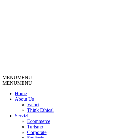
MENU
MENU
MENU
MENU
Home
About Us
Valori
Think Ethical
Servizi
Ecommerce
Turismo
Corporate
Sanitario