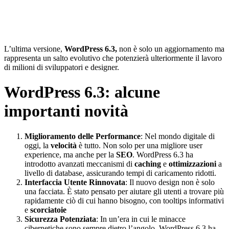
L’ultima versione,
WordPress 6.3,
non è solo un aggiornamento ma
rappresenta un salto evolutivo che potenzierà ulteriormente il lavoro
di milioni di sviluppatori e designer.
WordPress 6.3: alcune
importanti novità
Miglioramento delle Performance
: Nel mondo digitale di
oggi, la
velocità
è tutto. Non solo per una migliore user
experience, ma anche per la
SEO
. WordPress 6.3 ha
introdotto avanzati meccanismi di
caching
e
ottimizzazioni
a
livello di database, assicurando tempi di caricamento ridotti.
Interfaccia Utente Rinnovata
: Il nuovo design non è solo
una facciata. È stato pensato per aiutare gli utenti a trovare più
rapidamente ciò di cui hanno bisogno, con tooltips informativi
e
scorciatoie
Sicurezza Potenziata
: In un’era in cui le minacce
cibernetiche sono sempre dietro l’angolo, WordPress 6.3 ha