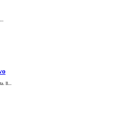
...
vo
. Il...