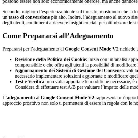
possono essere non solo economicamente onerose, ma anche dannose p
Secondo, migliora l’esperienza utente sul tuo sito, mostrando che la lo
un
tasso di conversione
più alto. Inoltre, l’adeguamento al nuovo sist
degli utenti, continuerai a ricevere insight cruciali per ottimizzare le s
Come Prepararsi all’Adeguamento
Prepararsi per l’adeguamento al
Google Consent Mode V2
richiede 
Revisione della Politica dei Cookie
: inizia con un’analisi appr
comprensibile e che offra agli utenti la possibilità di modificar
Aggiornamento dei Sistemi di Gestione del Consenso
: valut
necessario implementare soluzioni aggiornate o modificare quella
Test e Verifica
: una volta apportate le modifiche necessarie, è cr
Considera di effettuare test A/B per valutare l’impatto delle modi
L’
adeguamento
al
Google Consent Mode V2
rappresenta un’opportu
approccio proattivo non solo ti permetterà di essere in regola con le 