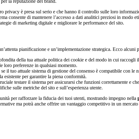
er la reputazione del brand.
ro privacy è presa sul serio e che hanno il controllo sulle loro informa
ema consente di mantenere l’accesso a dati analitici preziosi in modo eti
trategie di marketing digitale e migliorare le performance del sito.
un’attenta pianificazione e un’implementazione strategica. Ecco alcuni 
ofondita della tua attuale politica dei cookie e del modo in cui raccogli i
e le loro preferenze in qualsiasi momento.
a se il tuo attuale sistema di gestione del consenso è compatibile con le
 esistente per garantire la piena conformità.
uciale testare il sistema per assicurarsi che funzioni correttamente e che 
fiche sulle metriche del sito e sull’esperienza utente.
nità per rafforzare la fiducia dei tuoi utenti, mostrando impegno nella
normative ma potrà anche offrire un vantaggio competitivo in un mercato s