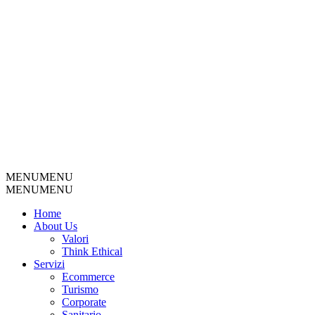
MENU
MENU
MENU
MENU
Home
About Us
Valori
Think Ethical
Servizi
Ecommerce
Turismo
Corporate
Sanitario