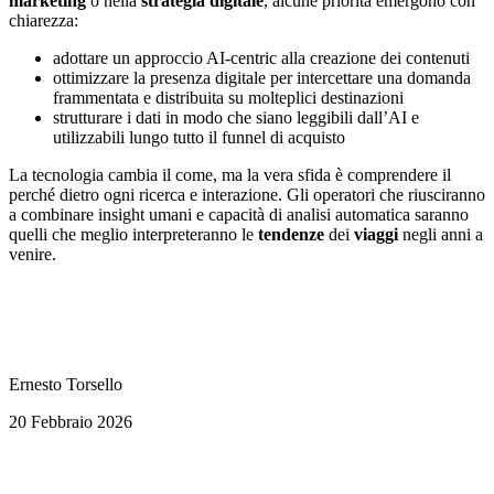
marketing
o nella
strategia
digitale
, alcune priorità emergono con
chiarezza:
adottare un approccio AI-centric alla creazione dei contenuti
ottimizzare la presenza digitale per intercettare una domanda
frammentata e distribuita su molteplici destinazioni
strutturare i dati in modo che siano leggibili dall’AI e
utilizzabili lungo tutto il funnel di acquisto
La tecnologia cambia il come, ma la vera sfida è comprendere il
perché dietro ogni ricerca e interazione. Gli operatori che riusciranno
a combinare insight umani e capacità di analisi automatica saranno
quelli che meglio interpreteranno le
tendenze
dei
viaggi
negli anni a
venire.
Ernesto Torsello
20 Febbraio 2026