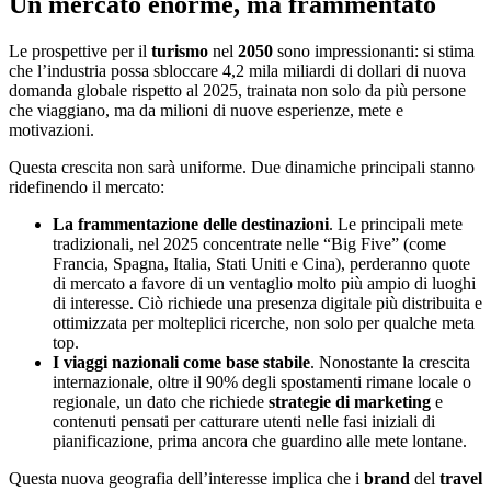
Un mercato enorme, ma frammentato
Le prospettive per il
turismo
nel
2050
sono impressionanti: si stima
che l’industria possa sbloccare 4,2 mila miliardi di dollari di nuova
domanda globale rispetto al 2025, trainata non solo da più persone
che viaggiano, ma da milioni di nuove esperienze, mete e
motivazioni.
Questa crescita non sarà uniforme. Due dinamiche principali stanno
ridefinendo il mercato:
La frammentazione delle destinazioni
. Le principali mete
tradizionali, nel 2025 concentrate nelle “Big Five” (come
Francia, Spagna, Italia, Stati Uniti e Cina), perderanno quote
di mercato a favore di un ventaglio molto più ampio di luoghi
di interesse. Ciò richiede una presenza digitale più distribuita e
ottimizzata per molteplici ricerche, non solo per qualche meta
top.
I viaggi nazionali come base stabile
. Nonostante la crescita
internazionale, oltre il 90% degli spostamenti rimane locale o
regionale, un dato che richiede
strategie di marketing
e
contenuti pensati per catturare utenti nelle fasi iniziali di
pianificazione, prima ancora che guardino alle mete lontane.
Questa nuova geografia dell’interesse implica che i
brand
del
travel