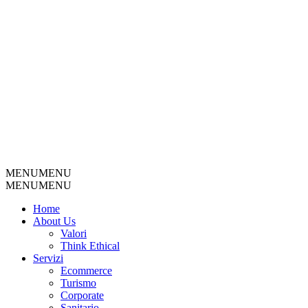
MENU
MENU
MENU
MENU
Home
About Us
Valori
Think Ethical
Servizi
Ecommerce
Turismo
Corporate
Sanitario