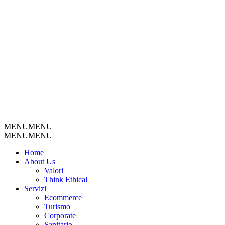
MENU
MENU
MENU
MENU
Home
About Us
Valori
Think Ethical
Servizi
Ecommerce
Turismo
Corporate
Sanitario