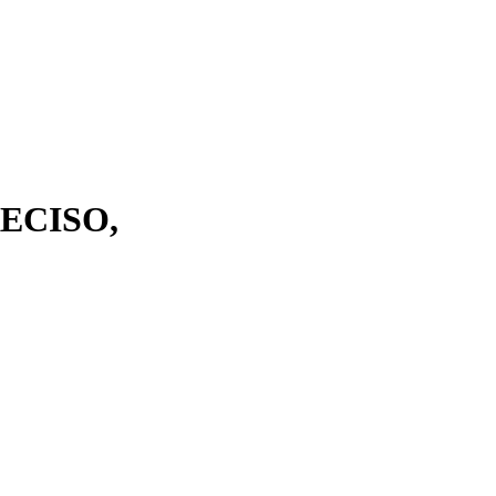
ECISO,
Nel
settore sanitario
o