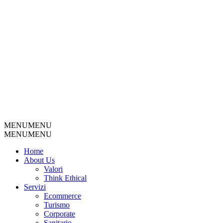
MENU
MENU
MENU
MENU
Home
About Us
Valori
Think Ethical
Servizi
Ecommerce
Turismo
Corporate
Sanitario