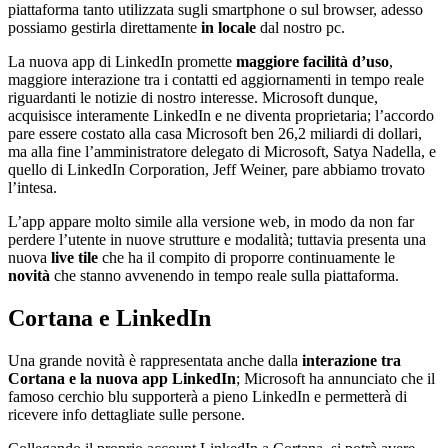
piattaforma tanto utilizzata sugli smartphone o sul browser, adesso
possiamo gestirla direttamente
in locale
dal nostro pc.
La nuova app di LinkedIn promette
maggiore facilità d’uso
,
maggiore interazione tra i contatti ed aggiornamenti in tempo reale
riguardanti le notizie di nostro interesse. Microsoft dunque,
acquisisce interamente LinkedIn e ne diventa proprietaria; l’accordo
pare essere costato alla casa Microsoft ben 26,2 miliardi di dollari,
ma alla fine l’amministratore delegato di Microsoft, Satya Nadella, e
quello di LinkedIn Corporation, Jeff Weiner, pare abbiamo trovato
l’intesa.
L’app appare molto simile alla versione web, in modo da non far
perdere l’utente in nuove strutture e modalità; tuttavia presenta una
nuova
live tile
che ha il compito di proporre continuamente le
novità
che stanno avvenendo in tempo reale sulla piattaforma.
Cortana e LinkedIn
Una grande novità è rappresentata anche dalla
interazione tra
Cortana e la nuova app LinkedIn
; Microsoft ha annunciato che il
famoso cerchio blu supporterà a pieno LinkedIn e permetterà di
ricevere info dettagliate sulle persone.