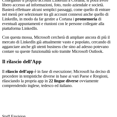
Collegando il proprio account LinkedIn a Cortana, si potrà avere
libero accesso ad informazioni, foto, ruolo aziendale e società.
Basterà effettuare alcuni semplici passaggi, come quello di entrare
nel menù per selezionare tra gli account connessi anche quello di
LinkedIn, in modo da far gestire a Cortana i
promemoria
di
eventuali appuntamenti e riunioni con le persone collegate alla
piattaforma LinkedIn.
Con questa mossa, Microsoft cercherà di ampliare ancora di più il
mercato di LinkedIn già attualmente vasto e popolato, cercando di
agganciare anche gli utenti business che sino ad adesso potevano
contare su queste funzionalità solo tramite Microsoft Outlook.
Il rilascio dell’App
Il
rilascio dell’app
è in fase di esecuzione; Microsoft ha deciso di
procedere in tempistiche diverse in base ai vari Paese e Rregioni,
rilasciando la propria app in
22 lingue diverse
ovviamente
comprendendo inglese, tedesco ed italiano.
Staff Envision