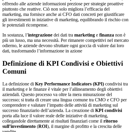
offrendo alle aziende informazioni preziose per strategie proattive
piuttosto che reattive. Ciò non solo migliora l’efficacia del
marketing, ma fornisce anche ai CFO dati concreti per giustificare
gli investimenti in iniziative di marketing, equilibrando il rischio con
le potenziali ricompense.
In sostanza, l’
integrazione
dei dati tra
marketing
e
finanza
non è
più un lusso, ma una necessità. Per rimanere competitivi nel mercato
odierno, le aziende devono sfruttare ogni goccia di valore dai loro
dati, trasformando l’informazione in azione
Definizione di KPI Condivisi e Obiettivi
Comuni
La definizione di
Key Performance Indicators (KPI)
condivisi tra
il marketing e le finanze è vitale per l’allineamento degli obiettivi
aziendali. Questo processo va oltre la mera misurazione del
successo; si tratta di creare una lingua comune tra CMO e CFO per
comprendere e valutare l’impatto delle attività di marketing sul
successo finanziario dell’azienda. La creazione di
KPI condivisi
porta alla luce il valore reale delle iniziative di marketing,
collegandole direttamente ai risultati finanziari come il
ritorno
sull’investimento
(
ROI
), il margine di profitto e la crescita delle
vendite.