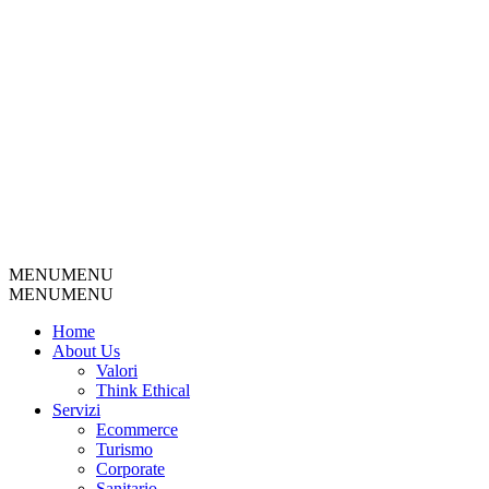
MENU
MENU
MENU
MENU
Home
About Us
Valori
Think Ethical
Servizi
Ecommerce
Turismo
Corporate
Sanitario