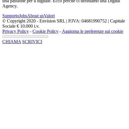
una passione per il digitale. Ecco perchè ci definiamo una Digital
Agency.
Supporto
Jobs
About us
Valori
© Copyright 2020 - Envision SRL | P.IVA: 04681990752 | Capitale
Sociale € 10.000 i.v.
Privacy Policy
-
Cookie Policy
-
Aggiorna le preferenze sui cookie
CHIAMA
SCRIVICI