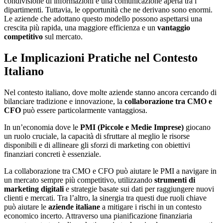
condivisione di informazioni e una comunicazione aperta tra i
dipartimenti. Tuttavia, le opportunità che ne derivano sono enormi.
Le aziende che adottano questo modello possono aspettarsi una
crescita più rapida, una maggiore efficienza e un
vantaggio
competitivo
sul mercato.
Le Implicazioni Pratiche nel Contesto
Italiano
Nel contesto italiano, dove molte aziende stanno ancora cercando di
bilanciare tradizione e innovazione, la
collaborazione tra CMO e
CFO
può essere particolarmente vantaggiosa.
In un’economia dove le
PMI (Piccole e Medie Imprese)
giocano
un ruolo cruciale, la capacità di sfruttare al meglio le risorse
disponibili e di allineare gli sforzi di marketing con obiettivi
finanziari concreti è essenziale.
La collaborazione tra CMO e CFO può aiutare le PMI a navigare in
un mercato sempre più competitivo, utilizzando
strumenti di
marketing digitali
e strategie basate sui dati per raggiungere nuovi
clienti e mercati. Tra l’altro, la sinergia tra questi due ruoli chiave
può aiutare le
aziende italiane
a mitigare i rischi in un contesto
economico incerto. Attraverso una pianificazione finanziaria