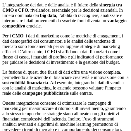
L’integrazione dei dati e delle analisi è il fulcro della
sinergia tra
CMO e CFO
, rivelandosi essenziale per le decisioni aziendali. In
un’era dominata dai
big data
, l’abilità di raccogliere, analizzare e
interpretare i dati provenienti da svariate fonti diventa un
vantaggio
competitivo
cruciale.
Per i
CMO
, i dati di marketing come le metriche di engagement, i
dati demografici dei consumatori e le analisi delle tendenze di
mercato sono fondamentali per sviluppare strategie di marketing
efficaci. D’altro canto, i
CFO
si affidano a dati finanziari come il
flusso di cassa, i margini di profitto e gli indicatori di performance
per guidare le decisioni di investimento e la gestione del budget.
La fusione di questi due flussi di dati offre una visione completa,
permettendo alle aziende di bilanciare creatività e innovazione con la
sostenibilità finanziaria
. Ad esempio, integrando i dati di vendita
con le analisi di marketing, le aziende possono valutare l’impatto
reale delle
campagne pubblicitarie
sulle entrate.
Questa integrazione consente di ottimizzare le campagne di
marketing per massimizzare il ritorno sull’investimento, garantendo
allo stesso tempo che le strategie siano allineate con gli obiettivi
finanziari complessivi dell’azienda. Inoltre, l’uso di strumenti
analitici avanzati e algoritmi di machine learning permettono di
prevedere i trend di mercato e il comportamento dei consumatori,