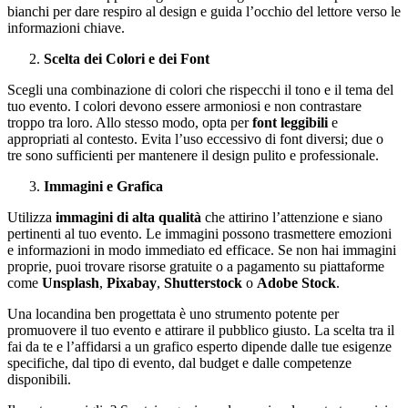
bianchi per dare respiro al design e guida l’occhio del lettore verso le
informazioni chiave.
Scelta dei Colori e dei Font
Scegli una combinazione di colori che rispecchi il tono e il tema del
tuo evento. I colori devono essere armoniosi e non contrastare
troppo tra loro. Allo stesso modo, opta per
font leggibili
e
appropriati al contesto. Evita l’uso eccessivo di font diversi; due o
tre sono sufficienti per mantenere il design pulito e professionale.
Immagini e Grafica
Utilizza
immagini di alta qualità
che attirino l’attenzione e siano
pertinenti al tuo evento. Le immagini possono trasmettere emozioni
e informazioni in modo immediato ed efficace. Se non hai immagini
proprie, puoi trovare risorse gratuite o a pagamento su piattaforme
come
Unsplash
,
Pixabay
,
Shutterstock
o
Adobe
Stock
.
Una locandina ben progettata è uno strumento potente per
promuovere il tuo evento e attirare il pubblico giusto. La scelta tra il
fai da te e l’affidarsi a un grafico esperto dipende dalle tue esigenze
specifiche, dal tipo di evento, dal budget e dalle competenze
disponibili.