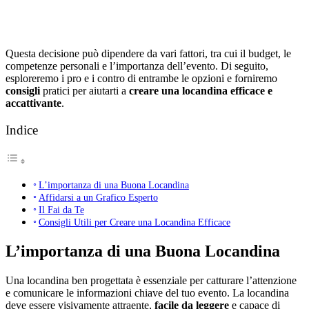
Questa decisione può dipendere da vari fattori, tra cui il budget, le
competenze personali e l’importanza dell’evento. Di seguito,
esploreremo i pro e i contro di entrambe le opzioni e forniremo
consigli
pratici per aiutarti a
creare una locandina efficace e
accattivante
.
Indice
L’importanza di una Buona Locandina
Affidarsi a un Grafico Esperto
Il Fai da Te
Consigli Utili per Creare una Locandina Efficace
L’importanza di una Buona Locandina
Una locandina ben progettata è essenziale per catturare l’attenzione
e comunicare le informazioni chiave del tuo evento. La locandina
deve essere visivamente attraente,
facile da leggere
e capace di