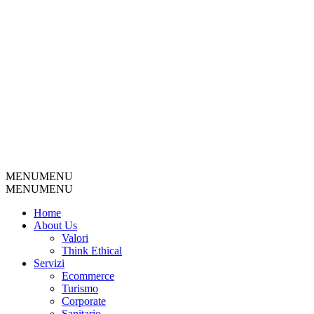
MENU
MENU
MENU
MENU
Home
About Us
Valori
Think Ethical
Servizi
Ecommerce
Turismo
Corporate
Sanitario