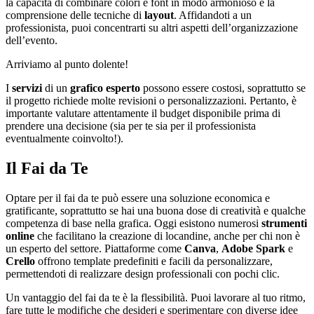
la capacità di combinare colori e font in modo armonioso e la
comprensione delle tecniche di
layout
. Affidandoti a un
professionista, puoi concentrarti su altri aspetti dell’organizzazione
dell’evento.
Arriviamo al punto dolente!
I
servizi
di un
grafico
esperto
possono essere costosi, soprattutto se
il progetto richiede molte revisioni o personalizzazioni. Pertanto, è
importante valutare attentamente il budget disponibile prima di
prendere una decisione (sia per te sia per il professionista
eventualmente coinvolto!).
Il Fai da Te
Optare per il fai da te può essere una soluzione economica e
gratificante, soprattutto se hai una buona dose di creatività e qualche
competenza di base nella grafica. Oggi esistono numerosi
strumenti
online
che facilitano la creazione di locandine, anche per chi non è
un esperto del settore. Piattaforme come
Canva
,
Adobe Spark
e
Crello
offrono template predefiniti e facili da personalizzare,
permettendoti di realizzare design professionali con pochi clic.
Un vantaggio del fai da te è la flessibilità. Puoi lavorare al tuo ritmo,
fare tutte le modifiche che desideri e sperimentare con diverse idee