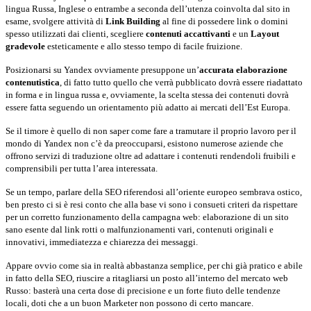
lingua Russa, Inglese o entrambe a seconda dell’utenza coinvolta dal sito in
esame, svolgere attività di
Link Building
al fine di possedere link o domini
spesso utilizzati dai clienti, scegliere
contenuti accattivanti
e un
Layout
gradevole
esteticamente e allo stesso tempo di facile fruizione.
Posizionarsi su Yandex ovviamente presuppone un’
accurata elaborazione
contenutistica
, di fatto tutto quello che verrà pubblicato dovrà essere riadattato
in forma e in lingua russa e, ovviamente, la scelta stessa dei contenuti dovrà
essere fatta seguendo un orientamento più adatto ai mercati dell’Est Europa.
Se il timore è quello di non saper come fare a tramutare il proprio lavoro per il
mondo di Yandex non c’è da preoccuparsi, esistono numerose aziende che
offrono servizi di traduzione oltre ad adattare i contenuti rendendoli fruibili e
comprensibili per tutta l’area interessata.
Se un tempo, parlare della SEO riferendosi all’oriente europeo sembrava ostico,
ben presto ci si è resi conto che alla base vi sono i consueti criteri da rispettare
per un corretto funzionamento della campagna web: elaborazione di un sito
sano esente dal link rotti o malfunzionamenti vari, contenuti originali e
innovativi, immediatezza e chiarezza dei messaggi.
Appare ovvio come sia in realtà abbastanza semplice, per chi già pratico e abile
in fatto della SEO, riuscire a ritagliarsi un posto all’interno del mercato web
Russo: basterà una certa dose di precisione e un forte fiuto delle tendenze
locali, doti che a un buon Marketer non possono di certo mancare.