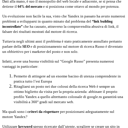
Dati alla mano, è suo il monopolio del web locale e adiacente, se si pensa che
detiene il
e si posiziona come ottavo al mondo per potenza.
64% del mercato
Un evoluzione non facile la sua, visto che Yandex in passato ha avuto numerosi
problemi a svilupparsi in quanto minato dal problema del
“link building
che ha causato, attraverso la compravendita abusiva di link, il
incontrollato”
falsare dei risultati mostrati dal motore di ricerca.
Tuttavia negli ultimi anni il problema è stato praticamente annullato pertanto
parlare della
SEO
e di posizionamento sul motore di ricerca Russo è diventato
un obbiettivo per i marketer del posto e non solo.
Infatti, avere una buona visibilità sul “Google Russo” presenta numerosi
vantaggi in particolare:
Permette di attingere ad un enorme bacino di utenza comprendente in
pratica tutto l’est Europa
Ritagliarsi un posto nei due colossi della ricerca Web è sempre un
ottimo biglietto da visita per la propria azienda: abbinare il proprio
profilo Yandex a quello altrettanto colossale di google.ru garantirà una
visibilità a 360° gradi sul mercato web.
Ma quali sono i
criteri da rispettare
per posizionarsi adeguatamente sul
motore Yandex?
Utilizzare
keyword
spesso ricercate dall’utente, scegliere se creare un sito in