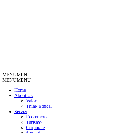
MENU
MENU
MENU
MENU
Home
About Us
Valori
Think Ethical
Servizi
Ecommerce
Turismo
Corporate
Sanitario