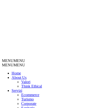
MENU
MENU
MENU
MENU
Home
About Us
Valori
Think Ethical
Servizi
Ecommerce
Turismo
Corporate
Sanitario