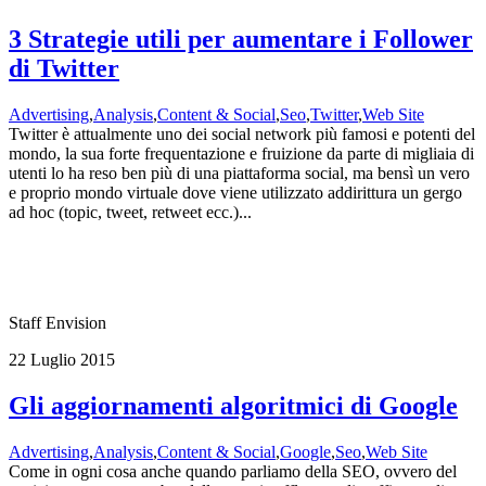
3 Strategie utili per aumentare i Follower
di Twitter
Advertising
,
Analysis
,
Content & Social
,
Seo
,
Twitter
,
Web Site
Twitter è attualmente uno dei social network più famosi e potenti del
mondo, la sua forte frequentazione e fruizione da parte di migliaia di
utenti lo ha reso ben più di una piattaforma social, ma bensì un vero
e proprio mondo virtuale dove viene utilizzato addirittura un gergo
ad hoc (topic, tweet, retweet ecc.)...
Staff Envision
22 Luglio 2015
Gli aggiornamenti algoritmici di Google
Advertising
,
Analysis
,
Content & Social
,
Google
,
Seo
,
Web Site
Come in ogni cosa anche quando parliamo della SEO, ovvero del