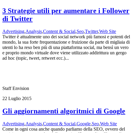
3 Strategie utili per aumentare i Follower
di Twitter
Advertising
,
Analysis
,
Content & Social
,
Seo
,
Twitter
,
Web Site
Twitter è attualmente uno dei social network più famosi e potenti del
mondo, la sua forte frequentazione e fruizione da parte di migliaia di
utenti lo ha reso ben più di una piattaforma social, ma bensì un vero
e proprio mondo virtuale dove viene utilizzato addirittura un gergo
ad hoc (topic, tweet, retweet ecc.)...
Staff Envision
22 Luglio 2015
Gli aggiornamenti algoritmici di Google
Advertising
,
Analysis
,
Content & Social
,
Google
,
Seo
,
Web Site
Come in ogni cosa anche quando parliamo della SEO, ovvero del