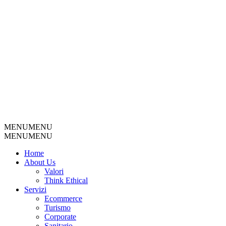
MENU
MENU
MENU
MENU
Home
About Us
Valori
Think Ethical
Servizi
Ecommerce
Turismo
Corporate
Sanitario