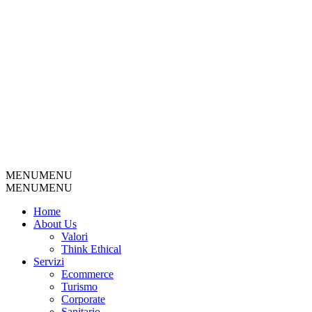
MENU
MENU
MENU
MENU
Home
About Us
Valori
Think Ethical
Servizi
Ecommerce
Turismo
Corporate
Sanitario