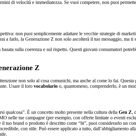
ini di velocità e immediatezza. Se vuoi competere, non puoi permetterti 
ttiva: non puoi semplicemente adattare le vecchie strategie di marketing,
cirai a farlo, la Generazione Z non solo ascolterà il tuo messaggio, ma ti
a basata sulla coerenza e sul rispetto. Questi giovani consumatori potre
Generazione Z
 attenzione non solo al cosa comunichi, ma anche al come lo fai. Questa 
nte. Usare il loro
vocabolario
o, quantomeno, comprenderlo, è un modo 
rsi qualcosa”. È un concetto molto presente nella cultura della
Gen Z
, 
MO nelle tue campagne (per esempio, con offerte limitate o eventi esclusi
e il tuo brand o prodotto è descritto come “lit”, puoi considerarlo un c
ncredibile, con stile. Può essere applicato a tutto, dall’abbigliamento a
nde.