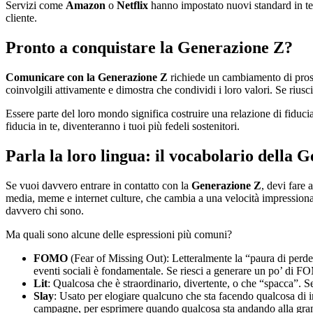
Servizi come
Amazon
o
Netflix
hanno impostato nuovi standard in term
cliente.
Pronto a conquistare la Generazione Z?
Comunicare con la Generazione Z
richiede un cambiamento di prospe
coinvolgili attivamente e dimostra che condividi i loro valori. Se rius
Essere parte del loro mondo significa costruire una relazione di fiduci
fiducia in te, diventeranno i tuoi più fedeli sostenitori.
Parla la loro lingua: il vocabolario della 
Se vuoi davvero entrare in contatto con la
Generazione Z
, devi fare
media, meme e internet culture, che cambia a una velocità impressiona
davvero chi sono.
Ma quali sono alcune delle espressioni più comuni?
FOMO
(Fear of Missing Out): Letteralmente la “paura di perde
eventi sociali è fondamentale. Se riesci a generare un po’ di FO
Lit
: Qualcosa che è straordinario, divertente, o che “spacca”. S
Slay
: Usato per elogiare qualcuno che sta facendo qualcosa di i
campagne, per esprimere quando qualcosa sta andando alla gra