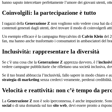
hanno saputo intercettare perfettamente l’umore dei giovani utenti, otte
Coinvolgili: la partecipazione è tutto
I ragazzi della
Generazione Z
non vogliono solo vedere cosa hai da dir
contenuti generati dagli utenti, devi trovare il modo di coinvolgerli 
Un esempio efficace è la campagna #mycalvins di
Calvin Klein
del 2
fan, ma hanno anche trasformato i consumatori in ambasciatori del bra
Inclusività: rappresentare la diversità
Se c’è una cosa che la
Generazione Z
apprezza davvero, è l’
inclusiv
vedere campagne pubblicitarie che riflettano una società inclusiva, dov
Se il tuo brand abbraccia l’inclusività, fallo sapere in modo chiaro e 
strategia di marketing
senza crederci veramente, perderai credibilità.
Velocità e reattività: non c’è tempo da per
La
Generazione Z
non è solo iperconnessa, è anche impaziente. Sono ab
social
o di una domanda sul tuo
sito web
, devi essere pronto a rispo