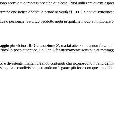
sono sconvolti o impressionati da qualcosa. Puoi utilizzare questa espr
ermine che indica che stai dicendo la verità al 100%. Se vuoi sottolinea
etica o personale. Se il tuo prodotto aiuta in qualche modo a migliorare o
aggio
più vicino alla
Generazione Z
, ma fai attenzione a non forzare 
into” o poco autentico. La Gen Z è estremamente sensibile ai messaggi for
nico e divertente, magari creando contenuti che riconoscono i trend de
 simpatia e condivisione, creando un legame più forte con questo pubbli