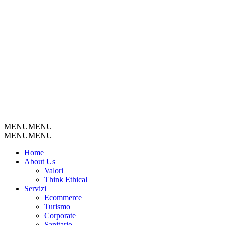
MENU
MENU
MENU
MENU
Home
About Us
Valori
Think Ethical
Servizi
Ecommerce
Turismo
Corporate
Sanitario