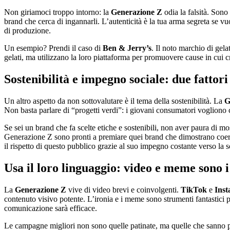
Non giriamoci troppo intorno: la
Generazione Z
odia la falsità. Sono
brand che cerca di ingannarli. L’autenticità è la tua arma segreta se vuo
di produzione.
Un esempio? Prendi il caso di
Ben & Jerry’s
. Il noto marchio di gela
gelati, ma utilizzano la loro piattaforma per promuovere cause in cui 
Sostenibilità e impegno sociale: due fattori
Un altro aspetto da non sottovalutare è il tema della sostenibilità. La
G
Non basta parlare di “progetti verdi”: i giovani consumatori vogliono ch
Se sei un brand che fa scelte etiche e sostenibili, non aver paura di mostr
Generazione Z sono pronti a premiare quei brand che dimostrano coere
il rispetto di questo pubblico grazie al suo impegno costante verso la sost
Usa il loro linguaggio: video e meme sono i 
La
Generazione Z
vive di video brevi e coinvolgenti.
TikTok
e
Ins
contenuto visivo potente. L’ironia e i meme sono strumenti fantastici per
comunicazione sarà efficace.
Le campagne migliori non sono quelle patinate, ma quelle che sanno pa