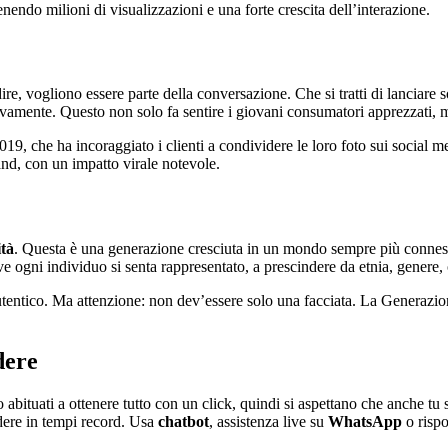
nendo milioni di visualizzazioni e una forte crescita dell’interazione.
e, vogliono essere parte della conversazione. Che si tratti di lanciare s
attivamente. Questo non solo fa sentire i giovani consumatori apprezzati
019, che ha incoraggiato i clienti a condividere le loro foto sui social
nd, con un impatto virale notevole.
ità
. Questa è una generazione cresciuta in un mondo sempre più connesso
e ogni individuo si senta rappresentato, a prescindere da etnia, genere, 
autentico. Ma attenzione: non dev’essere solo una facciata. La Generazio
dere
ituati a ottenere tutto con un click, quindi si aspettano che anche tu sia
ndere in tempi record. Usa
chatbot
, assistenza live su
WhatsApp
o rispo