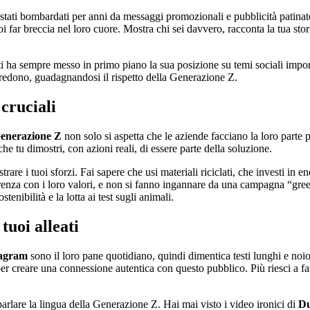
 stati bombardati per anni da messaggi promozionali e pubblicità patinat
i far breccia nel loro cuore. Mostra chi sei davvero, racconta la tua storia
ti ha sempre messo in primo piano la sua posizione su temi sociali importa
credono, guadagnandosi il rispetto della Generazione Z.
 cruciali
enerazione Z
non solo si aspetta che le aziende facciano la loro part
e tu dimostri, con azioni reali, di essere parte della soluzione.
are i tuoi sforzi. Fai sapere che usi materiali riciclati, che investi in en
nza con i loro valori, e non si fanno ingannare da una campagna “gree
enibilità e la lotta ai test sugli animali.
tuoi alleati
tagram
sono il loro pane quotidiano, quindi dimentica testi lunghi e noio
 creare una connessione autentica con questo pubblico. Più riesci a farli r
rlare la lingua della Generazione Z. Hai mai visto i video ironici di
Du