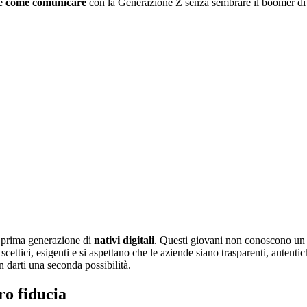
re
come comunicare
con la Generazione Z senza sembrare il boomer di 
a prima generazione di
nativi digitali
. Questi giovani non conoscono un
ettici, esigenti e si aspettano che le aziende siano trasparenti, autentich
n darti una seconda possibilità.
ro fiducia