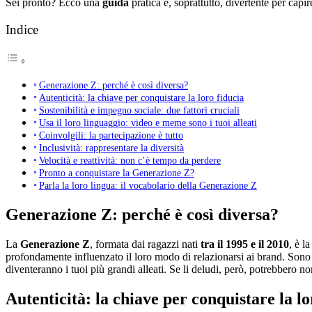
Sei pronto? Ecco una
guida
pratica e, soprattutto, divertente per capi
Indice
Generazione Z: perché è così diversa?
Autenticità: la chiave per conquistare la loro fiducia
Sostenibilità e impegno sociale: due fattori cruciali
Usa il loro linguaggio: video e meme sono i tuoi alleati
Coinvolgili: la partecipazione è tutto
Inclusività: rappresentare la diversità
Velocità e reattività: non c’è tempo da perdere
Pronto a conquistare la Generazione Z?
Parla la loro lingua: il vocabolario della Generazione Z
Generazione Z: perché è così diversa?
La
Generazione Z
, formata dai ragazzi nati
tra il 1995 e il 2010
, è l
profondamente influenzato il loro modo di relazionarsi ai brand. Sono sc
diventeranno i tuoi più grandi alleati. Se li deludi, però, potrebbero no
Autenticità: la chiave per conquistare la lo