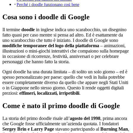
Perché i doodle funzionano così bene
Cosa sono i doodle di Google
Il termine
doodle
in inglese indica uno scarabocchio, un disegnino
fatto quasi per caso mentre si pensa ad altro. Ed è esattamente da
uno scarabocchio che tutto è iniziato. I doodle di Google sono
modifiche temporanee del logo della piattaforma
– animazioni,
illustrazioni o mini-giochi interattivi che compaiono sulla homepage
in occasione di ricorrenze, festività, anniversari o per celebrare
personaggi che hanno fatto la storia.
Ogni doodle ha una durata limitata – di solito un solo giorno – ed è
spesso personalizzato per paese: quello che vedi in Italia potrebbe
essere completamente diverso da quello che appare negli Stati Uniti
o in Giappone nello stesso giorno. Questo li rende oggetti digitali
preziosi:
effimeri, localizzati, irripetibili
.
Come è nato il primo doodle di Google
La storia del primo doodle risale all’
agosto del 1998
, prima ancora
che Google fosse ufficialmente un’azienda quotata. I fondatori
Sergey Brin e Larry Page
stavano partecipando al
Burning Man
,