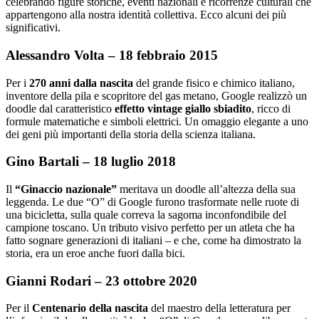
celebrando figure storiche, eventi nazionali e ricorrenze culturali che
appartengono alla nostra identità collettiva. Ecco alcuni dei più
significativi.
Alessandro Volta – 18 febbraio 2015
Per i
270 anni dalla nascita
del grande fisico e chimico italiano,
inventore della pila e scopritore del gas metano, Google realizzò un
doodle dal caratteristico
effetto vintage giallo sbiadito
, ricco di
formule matematiche e simboli elettrici. Un omaggio elegante a uno
dei geni più importanti della storia della scienza italiana.
Gino Bartali – 18 luglio 2018
Il
“Ginaccio nazionale”
meritava un doodle all’altezza della sua
leggenda. Le due “O” di Google furono trasformate nelle ruote di
una bicicletta, sulla quale correva la sagoma inconfondibile del
campione toscano. Un tributo visivo perfetto per un atleta che ha
fatto sognare generazioni di italiani – e che, come ha dimostrato la
storia, era un eroe anche fuori dalla bici.
Gianni Rodari – 23 ottobre 2020
Per il
Centenario della nascita
del maestro della letteratura per