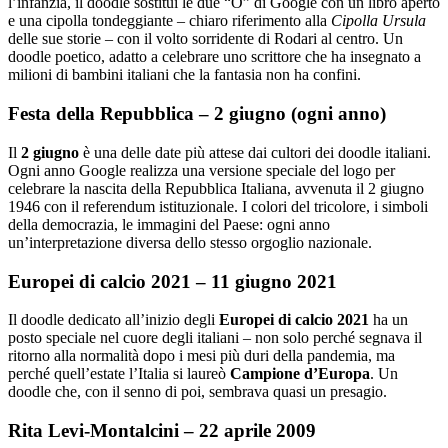
l’infanzia, il doodle sostituì le due “O” di Google con un libro aperto
e una cipolla tondeggiante – chiaro riferimento alla
Cipolla Ursula
delle sue storie – con il volto sorridente di Rodari al centro. Un
doodle poetico, adatto a celebrare uno scrittore che ha insegnato a
milioni di bambini italiani che la fantasia non ha confini.
Festa della Repubblica – 2 giugno (ogni anno)
Il
2 giugno
è una delle date più attese dai cultori dei doodle italiani.
Ogni anno Google realizza una versione speciale del logo per
celebrare la nascita della Repubblica Italiana, avvenuta il 2 giugno
1946 con il referendum istituzionale. I colori del tricolore, i simboli
della democrazia, le immagini del Paese: ogni anno
un’interpretazione diversa dello stesso orgoglio nazionale.
Europei di calcio 2021 – 11 giugno 2021
Il doodle dedicato all’inizio degli
Europei di calcio 2021
ha un
posto speciale nel cuore degli italiani – non solo perché segnava il
ritorno alla normalità dopo i mesi più duri della pandemia, ma
perché quell’estate l’Italia si laureò
Campione d’Europa
. Un
doodle che, con il senno di poi, sembrava quasi un presagio.
Rita Levi-Montalcini – 22 aprile 2009