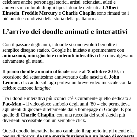
celebrare anche personaggi storici, artisti, scienziati, atleti e
anniversari culturali di ogni tipo. I doodle dedicati ad
Albert
Einstein
,
Freddie Mercury
e
Charlie Chaplin
sono rimasti tra i
più amati e condivisi della storia della piattaforma.
L’arrivo dei doodle animati e interattivi
Con il passare degli anni, i doodle si sono evoluti ben oltre il
semplice disegno statico. Google ha iniziato a sperimentare con
animazioni, mini-giochi e contenuti interattivi
che coinvolgevano
attivamente gli utenti.
Il
primo doodle animato ufficiale
risale all’
8 ottobre 2010
, in
occasione del settantesimo anniversario dalla nascita di
John
Lennon
: cliccando sul logo partiva un breve video musicale con la
celebre canzone
Imagine
.
Tra i doodle interattivi più iconici c’è sicuramente quello dedicato a
Pac-Man
– il videogioco simbolo degli anni ’80 – che permetteva
agli utenti di giocare direttamente dalla homepage di Google. E poi
quello di
Charlie Chaplin
, con una raccolta dei suoi sketch più
divertenti accessibile con un semplice click.
Questi doodle interattivi hanno cambiato il rapporto tra gli utenti e la
pagina di ricerca:
da uno spazio funzionale a un luogo di scoperta