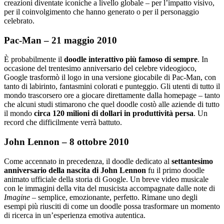
creazioni diventate iconiche a livello globale – per l’impatto visivo,
per il coinvolgimento che hanno generato o per il personaggio
celebrato.
Pac-Man – 21 maggio 2010
È probabilmente il
doodle interattivo più famoso di sempre
. In
occasione del trentesimo anniversario del celebre videogioco,
Google trasformò il logo in una versione giocabile di Pac-Man, con
tanto di labirinto, fantasmini colorati e punteggio. Gli utenti di tutto il
mondo trascorsero ore a giocare direttamente dalla homepage – tanto
che alcuni studi stimarono che quel doodle costò alle aziende di tutto
il mondo
circa 120 milioni di dollari in produttività persa
. Un
record che difficilmente verrà battuto.
John Lennon – 8 ottobre 2010
Come accennato in precedenza, il doodle dedicato al
settantesimo
anniversario della nascita di John Lennon
fu il primo doodle
animato ufficiale della storia di Google. Un breve video musicale
con le immagini della vita del musicista accompagnate dalle note di
Imagine
– semplice, emozionante, perfetto. Rimane uno degli
esempi più riusciti di come un doodle possa trasformare un momento
di ricerca in un’esperienza emotiva autentica.