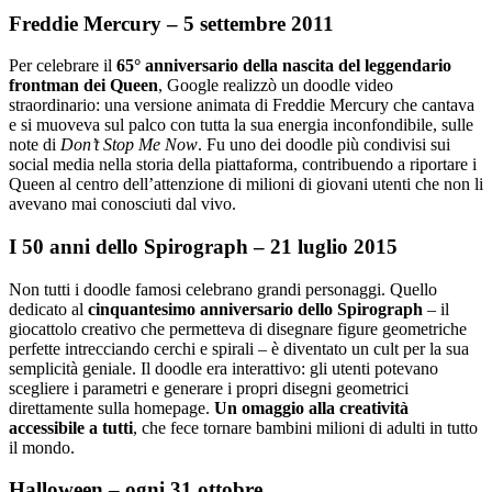
Freddie Mercury – 5 settembre 2011
Per celebrare il
65° anniversario della nascita del leggendario
frontman dei Queen
, Google realizzò un doodle video
straordinario: una versione animata di Freddie Mercury che cantava
e si muoveva sul palco con tutta la sua energia inconfondibile, sulle
note di
Don’t Stop Me Now
. Fu uno dei doodle più condivisi sui
social media nella storia della piattaforma, contribuendo a riportare i
Queen al centro dell’attenzione di milioni di giovani utenti che non li
avevano mai conosciuti dal vivo.
I 50 anni dello Spirograph – 21 luglio 2015
Non tutti i doodle famosi celebrano grandi personaggi. Quello
dedicato al
cinquantesimo anniversario dello Spirograph
– il
giocattolo creativo che permetteva di disegnare figure geometriche
perfette intrecciando cerchi e spirali – è diventato un cult per la sua
semplicità geniale. Il doodle era interattivo: gli utenti potevano
scegliere i parametri e generare i propri disegni geometrici
direttamente sulla homepage.
Un omaggio alla creatività
accessibile a tutti
, che fece tornare bambini milioni di adulti in tutto
il mondo.
Halloween – ogni 31 ottobre