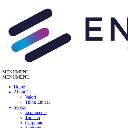
MENU
MENU
MENU
MENU
Home
About Us
Valori
Think Ethical
Servizi
Ecommerce
Turismo
Corporate
Sanitario