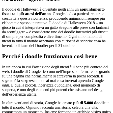
Il doodle di Halloween è diventato negli anni un
appuntamento
fisso tra i più attesi dell’anno
. Google dedica particolare cura e
creatività a questa ricorrenza, producendo animazioni sempre più
elaborate e spesso interattive. Il doodle di Halloween 2018 – un
gioco in cui si interpretava un gatto stregone alle prese con fantasmi
da sconfiggere – è considerato uno dei doodle interattivi più riusciti
di sempre per complessità e divertimento. Ogni anno milioni di
utenti in tutto il mondo aspettano con curiosità di scoprire cosa ha
inventato il team dei Doodler per il 31 ottobre.
Perché i doodle funzionano così bene
In un’epoca in cui l’attenzione degli utenti è il bene più conteso del
web, i doodle di Google riescono nell’impresa di fermare lo sguardo
su una pagina che normalmente si attraversa in pochi secondi. Il
segreto è la
sorpresa
: non sai mai cosa troverai aprendo Google
oggi. E quella piccola incertezza quotidiana, quel momento di
scoperta, è uno degli elementi più potenti che esistano nel design
dell’esperienza utente.
In oltre vent’anni di storia, Google ha creato
più di 5.000 doodle
in
tutto il mondo. Ognuno racconta una storia, celebra una vita,
commemora un momento. Insieme formano un archivio visivo unico