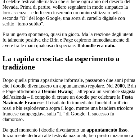
il celebre festival alternativo che si tiene ogni anno nel deserto del
Nevada. Prima di partire, vollero segnalare in modo simpatico la
loro assenza – e lo fecero inserendo un omino stilizzato nella
seconda “O” del logo Google, una sorta di cartello digitale con
scritto “torno subito”.
Era un gesto spontaneo, quasi un gioco. Ma la reazione degli utenti
fu talmente positiva che Brin e Page capirono immediatamente di
avere tra le mani qualcosa di speciale.
Il doodle era nato.
La rapida crescita: da esperimento a
tradizione
Dopo quella prima apparizione informale, passarono due anni prima
che i doodle diventassero un appuntamento regolare. Nel
2000
, Brin
e Page affidarono a
Dennis Hwang
– all’epoca un semplice stagista
dell’azienda – il compito di creare un doodle per celebrare la
Festa
Nazionale Francese
. Il risultato fu immediato: fuochi d’artificio
rossi e blu esplodevano sopra il logo, mentre una bandiera tricolore
francese campeggiava sulla “L” di Google. Il successo fu
clamoroso.
Da quel momento i doodle diventarono un
appuntamento fisso
.
Inizialmente dedicati alle festività nazionali, ben presto iniziarono a