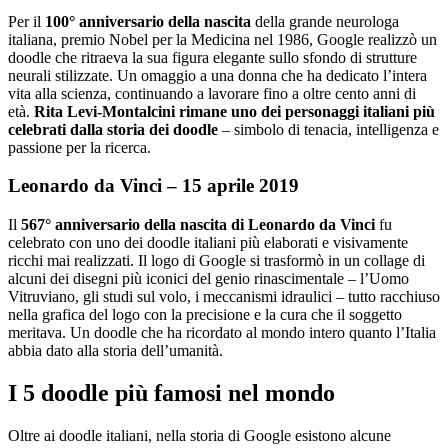
Per il
100° anniversario della nascita
della grande neurologa
italiana, premio Nobel per la Medicina nel 1986, Google realizzò un
doodle che ritraeva la sua figura elegante sullo sfondo di strutture
neurali stilizzate. Un omaggio a una donna che ha dedicato l’intera
vita alla scienza, continuando a lavorare fino a oltre cento anni di
età.
Rita Levi-Montalcini rimane uno dei personaggi italiani più
celebrati dalla storia dei doodle
– simbolo di tenacia, intelligenza e
passione per la ricerca.
Leonardo da Vinci – 15 aprile 2019
Il
567° anniversario della nascita di Leonardo da Vinci
fu
celebrato con uno dei doodle italiani più elaborati e visivamente
ricchi mai realizzati. Il logo di Google si trasformò in un collage di
alcuni dei disegni più iconici del genio rinascimentale – l’Uomo
Vitruviano, gli studi sul volo, i meccanismi idraulici – tutto racchiuso
nella grafica del logo con la precisione e la cura che il soggetto
meritava. Un doodle che ha ricordato al mondo intero quanto l’Italia
abbia dato alla storia dell’umanità.
I 5 doodle più famosi nel mondo
Oltre ai doodle italiani, nella storia di Google esistono alcune