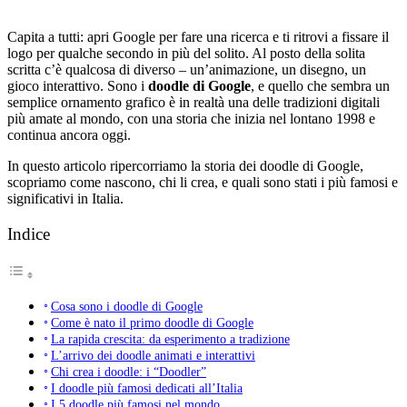
Capita a tutti: apri Google per fare una ricerca e ti ritrovi a fissare il
logo per qualche secondo in più del solito. Al posto della solita
scritta c’è qualcosa di diverso – un’animazione, un disegno, un
gioco interattivo. Sono i
doodle di Google
, e quello che sembra un
semplice ornamento grafico è in realtà una delle tradizioni digitali
più amate al mondo, con una storia che inizia nel lontano 1998 e
continua ancora oggi.
In questo articolo ripercorriamo la storia dei doodle di Google,
scopriamo come nascono, chi li crea, e quali sono stati i più famosi e
significativi in Italia.
Indice
Cosa sono i doodle di Google
Come è nato il primo doodle di Google
La rapida crescita: da esperimento a tradizione
L’arrivo dei doodle animati e interattivi
Chi crea i doodle: i “Doodler”
I doodle più famosi dedicati all’Italia
I 5 doodle più famosi nel mondo