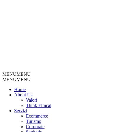
MENU
MENU
MENU
MENU
Home
About Us
Valori
Think Ethical
Servizi
Ecommerce
Turismo
Corporate
Sanitario