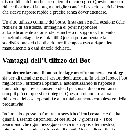
disponibilità dei prodotti o sui tempi di consegna. Questo non solo
riduce il carico di lavoro, ma migliora anche l’esperienza del cliente,
che riceve risposte rapide e precise senza dover attendere.
Un altro utilizzo comune dei bot su Instagram è nella gestione delle
richieste di assistenza. Immagina di poter rispondere
automaticamente a domande tecniche o di supporto, fornendo
istruzioni dettagliate e link utili. Questo può aumentare la
soddisfazione dei clienti e ridurre il tempo speso a rispondere
manualmente a ogni singola richiesta.
Vantaggi dell’Utilizzo dei Bot
L’
implementazione
di
bot su Instagram
offre numerosi
vantaggi
,
sia per gli utenti che per i gestori degli account. In primo luogo, i bot
migliorano l’efficienza operativa, automatizzando le risposte a
domande ripetitive e consentendo al personale di concentrarsi su
compiti più complessi e strategici. Questo può portare a una
riduzione dei costi operativi e a un miglioramento complessivo della
produttività.
Inoltre, i bot possono fornire un
servizio clienti
costante e di alta
qualità. Essendo disponibili 24 ore su 24, 7 giorni su 7, i bot
assicurano che ogni messaggio riceva una risposta tempestiva,
migliorando la soddisfazione degli utenti. Questa disponibilità