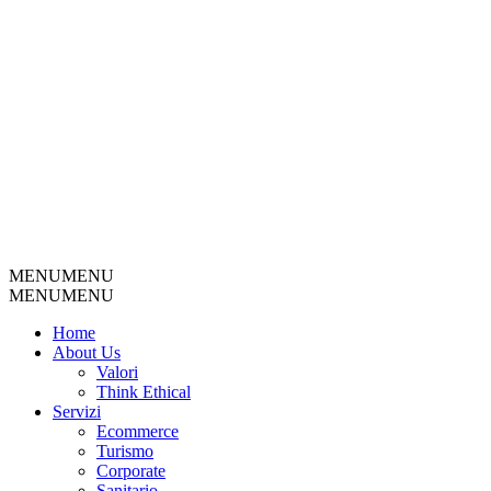
MENU
MENU
MENU
MENU
Home
About Us
Valori
Think Ethical
Servizi
Ecommerce
Turismo
Corporate
Sanitario