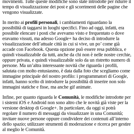
movimenti. Tutte queste modifiche sono state introdotte per ridurre il
tempo di visualizzazione dei post e gli scorrimenti delle pagine che
vengono visualizzate.
In merito ai
profili personali
, i cambiamenti riguardano la
possibilità di taggarsi in luoghi specifici. Fino ad oggi, infatti, era
possibile elencare i posti che avevamo visto e frequentato o dove
eravamo vissuti, ma adesso Google+ ha deciso di introdurre la
visualizzazione dell’attuale città in cui si vive, un po’ come già
accade con Facebook. Questa opzione può essere resa pubblica, e
quindi visualizzabile da tutti, anche da chi non è nelle nostre cerchie,
oppure privata, e quindi visualizzabile solo da un ristretto numero di
persone. Ma un’altra interessante novità che riguarda i profili,
salutata con molto entusiasmo, è data dalla foto che scegliamo come
immagine principale del nostro profilo: i programmatori di Google,
infatti, hanno scelto di introdurre la possibilità di inserire non solo
immagini statiche e fisse, ma anche gif animate.
Infine, per quanto riguarda le
Comunità
, le modifiche introdotte per
i sistemi iOS e Android non sono altro che le novità già viste per la
versione desktop di Google+. In particolare, da oggi si potrà
regolare il numero di messaggi da visualizzare in una Comunità;
invitare nuove persone oppure condividere dei contenuti all’interno
dello spazio; utilizzare strumenti di moderazione e ricerca per gestire
al meglio le Comunità.