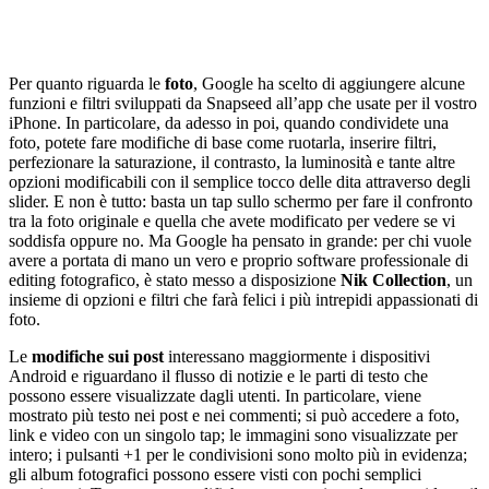
Per quanto riguarda le
foto
, Google ha scelto di aggiungere alcune
funzioni e filtri sviluppati da Snapseed all’app che usate per il vostro
iPhone. In particolare, da adesso in poi, quando condividete una
foto, potete fare modifiche di base come ruotarla, inserire filtri,
perfezionare la saturazione, il contrasto, la luminosità e tante altre
opzioni modificabili con il semplice tocco delle dita attraverso degli
slider. E non è tutto: basta un tap sullo schermo per fare il confronto
tra la foto originale e quella che avete modificato per vedere se vi
soddisfa oppure no. Ma Google ha pensato in grande: per chi vuole
avere a portata di mano un vero e proprio software professionale di
editing fotografico, è stato messo a disposizione
Nik Collection
, un
insieme di opzioni e filtri che farà felici i più intrepidi appassionati di
foto.
Le
modifiche sui post
interessano maggiormente i dispositivi
Android e riguardano il flusso di notizie e le parti di testo che
possono essere visualizzate dagli utenti. In particolare, viene
mostrato più testo nei post e nei commenti; si può accedere a foto,
link e video con un singolo tap; le immagini sono visualizzate per
intero; i pulsanti +1 per le condivisioni sono molto più in evidenza;
gli album fotografici possono essere visti con pochi semplici