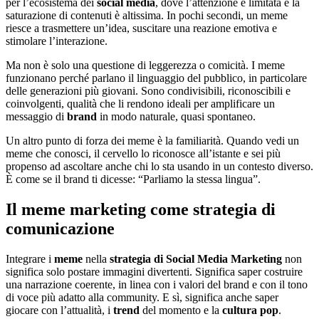
per l’ecosistema dei
social media
, dove l’attenzione è limitata e la
saturazione di contenuti è altissima. In pochi secondi, un meme
riesce a trasmettere un’idea, suscitare una reazione emotiva e
stimolare l’interazione.
Ma non è solo una questione di leggerezza o comicità. I meme
funzionano perché parlano il linguaggio del pubblico, in particolare
delle generazioni più giovani. Sono condivisibili, riconoscibili e
coinvolgenti, qualità che li rendono ideali per amplificare un
messaggio di
brand
in modo naturale, quasi spontaneo.
Un altro punto di forza dei meme è la familiarità. Quando vedi un
meme che conosci, il cervello lo riconosce all’istante e sei più
propenso ad ascoltare anche chi lo sta usando in un contesto diverso.
È come se il brand ti dicesse: “Parliamo la stessa lingua”.
Il meme marketing come strategia di
comunicazione
Integrare i
meme
nella
strategia di Social Media Marketing
non
significa solo postare immagini divertenti. Significa saper costruire
una narrazione coerente, in linea con i valori del brand e con il tono
di voce più adatto alla community. E sì, significa anche saper
giocare con l’attualità, i
trend
del momento e la
cultura pop
.