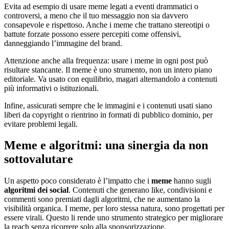
Evita ad esempio di usare meme legati a eventi drammatici o
controversi, a meno che il tuo messaggio non sia davvero
consapevole e rispettoso. Anche i meme che trattano stereotipi o
battute forzate possono essere percepiti come offensivi,
danneggiando l’immagine del brand.
Attenzione anche alla frequenza: usare i meme in ogni post può
risultare stancante. Il meme è uno strumento, non un intero piano
editoriale. Va usato con equilibrio, magari alternandolo a contenuti
più informativi o istituzionali.
Infine, assicurati sempre che le immagini e i contenuti usati siano
liberi da copyright o rientrino in formati di pubblico dominio, per
evitare problemi legali.
Meme e algoritmi: una sinergia da non
sottovalutare
Un aspetto poco considerato è l’impatto che i
meme
hanno sugli
algoritmi dei social
. Contenuti che generano like, condivisioni e
commenti sono premiati dagli algoritmi, che ne aumentano la
visibilità organica. I meme, per loro stessa natura, sono progettati per
essere virali. Questo li rende uno strumento strategico per migliorare
la reach senza ricorrere solo alla sponsorizzazione.