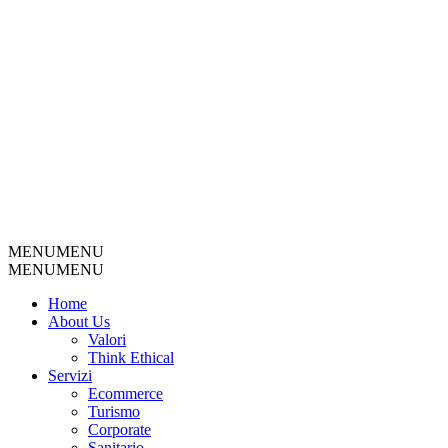
MENU
MENU
MENU
MENU
Home
About Us
Valori
Think Ethical
Servizi
Ecommerce
Turismo
Corporate
Sanitario