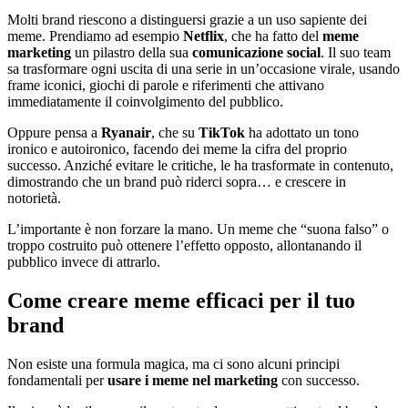
Molti brand riescono a distinguersi grazie a un uso sapiente dei
meme. Prendiamo ad esempio
Netflix
, che ha fatto del
meme
marketing
un pilastro della sua
comunicazione social
. Il suo team
sa trasformare ogni uscita di una serie in un’occasione virale, usando
frame iconici, giochi di parole e riferimenti che attivano
immediatamente il coinvolgimento del pubblico.
Oppure pensa a
Ryanair
, che su
TikTok
ha adottato un tono
ironico e autoironico, facendo dei meme la cifra del proprio
successo. Anziché evitare le critiche, le ha trasformate in contenuto,
dimostrando che un brand può riderci sopra… e crescere in
notorietà.
L’importante è non forzare la mano. Un meme che “suona falso” o
troppo costruito può ottenere l’effetto opposto, allontanando il
pubblico invece di attrarlo.
Come creare meme efficaci per il tuo
brand
Non esiste una formula magica, ma ci sono alcuni principi
fondamentali per
usare i meme nel
marketing
con successo.