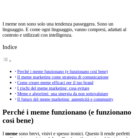
I meme non sono solo una tendenza passeggera. Sono un
linguaggio. E come ogni linguaggio, vanno compresi, adattati al
contesto e utilizzati con intelligenza.
Indice
Perché i meme funzionano (e funzionano così bene)
Il meme marketing come strategia di comunicazione
Come creare meme efficaci per il tuo brand
I rischi del meme marketing: cosa evitare
Meme e algoritmi: una sinergia da non sottovalutare
Il futuro del meme marketing: autenticità e community
Perché i meme funzionano (e funzionano
così bene)
I
meme
sono brevi, visivi e spesso ironici. Questo li rende perfetti