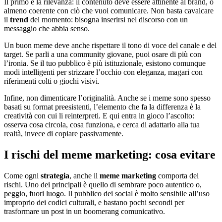
Il primo è la rilevanza: il contenuto deve essere attinente al brand, o
almeno coerente con ciò che vuoi comunicare. Non basta cavalcare
il
trend
del momento: bisogna inserirsi nel discorso con un
messaggio che abbia senso.
Un buon meme deve anche rispettare il tono di voce del canale e del
target. Se parli a una community giovane, puoi osare di più con
l’ironia. Se il tuo pubblico è più istituzionale, esistono comunque
modi intelligenti per strizzare l’occhio con eleganza, magari con
riferimenti colti o giochi visivi.
Infine, non dimenticare l’originalità. Anche se i meme sono spesso
basati su format preesistenti, l’elemento che fa la differenza è la
creatività con cui li reinterpreti. E qui entra in gioco l’ascolto:
osserva cosa circola, cosa funziona, e cerca di adattarlo alla tua
realtà, invece di copiare passivamente.
I rischi del meme marketing: cosa evitare
Come ogni
strategia
, anche il
meme marketing
comporta dei
rischi. Uno dei principali è quello di sembrare poco autentico o,
peggio, fuori luogo. Il pubblico dei social è molto sensibile all’uso
improprio dei codici culturali, e bastano pochi secondi per
trasformare un post in un boomerang comunicativo.