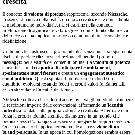
crescita
Il concetto di
volontà di potenza
rappresenta, secondo
Nietzsche
,
l’essenza dinamica della realtà, una forza creatrice che non si limita
al miglioramento individuale, ma si esprime nella continua
ridefinizione di significati e valori. Questo non si limita alla ricerca
del successo, ma implica un processo continuo di trasformazione e
ridefinizione.
Un brand che costruisce la propria identità senza una strategia mirata
rischia di perdere rilevanza e direzione, diluendo il proprio
messaggio nella vastità dei contenuti online. La
volontà di potenza
si manifesta nella
capacità di anticipare i cambiamenti
,
sperimentare nuovi format
e creare un
engagement autentico
con il pubblico
. Questa spinta all’innovazione richiede un
equilibrio: evolversi restando fedeli ai propri valori fondamentali,
senza stravolgere l’identità del brand.
Nietzsche
criticava il conformismo e invitava gli individui a rompere
le restrizioni imposte dalle convenzioni, affermando un’
identità
autentica
fondata sulla propria volontà e creatività. Affermare con
forza la propria identità significa distinguersi in un mondo che
premia spesso l’omologazione, senza rinnegare la propria coerenza.
Questo concetto si applica perfettamente alla
creazione di un
brand personale
. In un’epoca in cui l’omologazione sembra essere