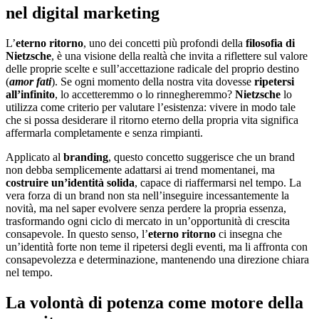
nel digital marketing
L’
eterno ritorno
, uno dei concetti più profondi della
filosofia di
Nietzsche
, è una visione della realtà che invita a riflettere sul valore
delle proprie scelte e sull’accettazione radicale del proprio destino
(
amor fati
). Se ogni momento della nostra vita dovesse
ripetersi
all’infinito
, lo accetteremmo o lo rinnegheremmo?
Nietzsche
lo
utilizza come criterio per valutare l’esistenza: vivere in modo tale
che si possa desiderare il ritorno eterno della propria vita significa
affermarla completamente e senza rimpianti.
Applicato al
branding
, questo concetto suggerisce che un brand
non debba semplicemente adattarsi ai trend momentanei, ma
costruire un’identità solida
, capace di riaffermarsi nel tempo. La
vera forza di un brand non sta nell’inseguire incessantemente la
novità, ma nel saper evolvere senza perdere la propria essenza,
trasformando ogni ciclo di mercato in un’opportunità di crescita
consapevole. In questo senso, l’
eterno ritorno
ci insegna che
un’identità forte non teme il ripetersi degli eventi, ma li affronta con
consapevolezza e determinazione, mantenendo una direzione chiara
nel tempo.
La volontà di potenza come motore della