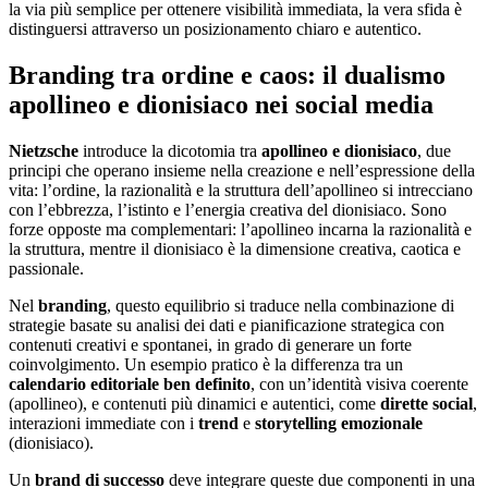
la via più semplice per ottenere visibilità immediata, la vera sfida è
distinguersi attraverso un posizionamento chiaro e autentico.
Branding tra ordine e caos: il dualismo
apollineo e dionisiaco nei social media
Nietzsche
introduce la dicotomia tra
apollineo e dionisiaco
, due
principi che operano insieme nella creazione e nell’espressione della
vita: l’ordine, la razionalità e la struttura dell’apollineo si intrecciano
con l’ebbrezza, l’istinto e l’energia creativa del dionisiaco. Sono
forze opposte ma complementari: l’apollineo incarna la razionalità e
la struttura, mentre il dionisiaco è la dimensione creativa, caotica e
passionale.
Nel
branding
, questo equilibrio si traduce nella combinazione di
strategie basate su analisi dei dati e pianificazione strategica con
contenuti creativi e spontanei, in grado di generare un forte
coinvolgimento. Un esempio pratico è la differenza tra un
calendario editoriale ben definito
, con un’identità visiva coerente
(apollineo), e contenuti più dinamici e autentici, come
dirette social
,
interazioni immediate con i
trend
e
storytelling emozionale
(dionisiaco).
Un
brand di successo
deve integrare queste due componenti in una