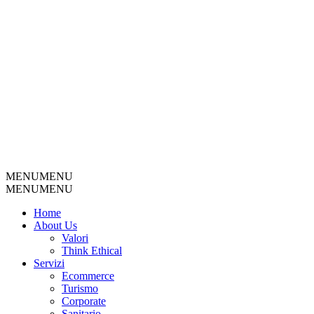
MENU
MENU
MENU
MENU
Home
About Us
Valori
Think Ethical
Servizi
Ecommerce
Turismo
Corporate
Sanitario