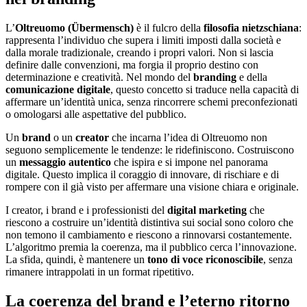
L’
Oltreuomo (Übermensch)
è il fulcro della
filosofia nietzschiana
:
rappresenta l’individuo che supera i limiti imposti dalla società e
dalla morale tradizionale, creando i propri valori. Non si lascia
definire dalle convenzioni, ma forgia il proprio destino con
determinazione e creatività. Nel mondo del
branding
e della
comunicazione digitale
, questo concetto si traduce nella capacità di
affermare un’identità unica, senza rincorrere schemi preconfezionati
o omologarsi alle aspettative del pubblico.
Un
brand
o un
creator
che incarna l’idea di Oltreuomo non
seguono semplicemente le tendenze: le ridefiniscono. Costruiscono
un
messaggio autentico
che ispira e si impone nel panorama
digitale. Questo implica il coraggio di innovare, di rischiare e di
rompere con il già visto per affermare una visione chiara e originale.
I creator, i brand e i professionisti del
digital marketing
che
riescono a costruire un’identità distintiva sui social sono coloro che
non temono il cambiamento e riescono a rinnovarsi costantemente.
L’algoritmo premia la coerenza, ma il pubblico cerca l’innovazione.
La sfida, quindi, è mantenere un
tono di voce riconoscibile
, senza
rimanere intrappolati in un format ripetitivo.
La coerenza del brand e l’eterno ritorno