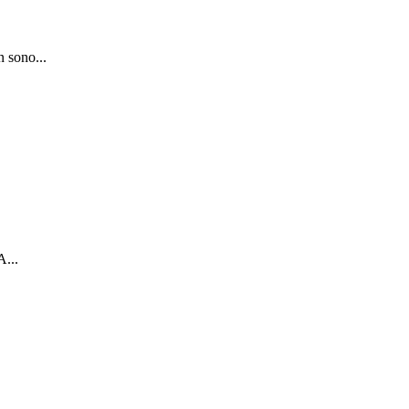
n sono...
A...