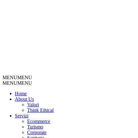
MENU
MENU
MENU
MENU
Home
About Us
Valori
Think Ethical
Servizi
Ecommerce
Turismo
Corporate
Sanitario