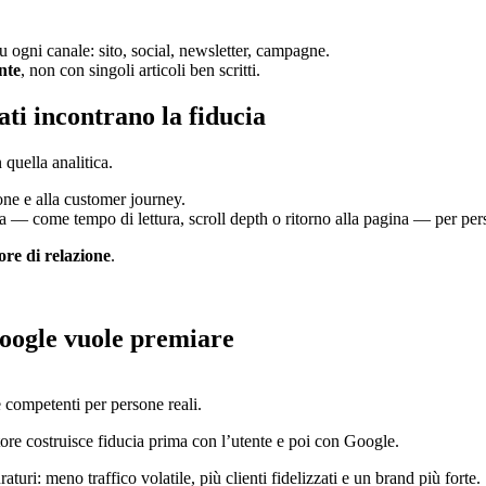
ogni canale: sito, social, newsletter, campagne.
nte
, non con singoli articoli ben scritti.
i incontrano la fiducia
quella analitica.
one e alla customer journey.
a — come tempo di lettura, scroll depth o ritorno alla pagina — per perso
re di relazione
.
Google vuole premiare
e competenti per persone reali.
re costruisce fiducia prima con l’utente e poi con Google.
turi: meno traffico volatile, più clienti fidelizzati e un brand più forte.