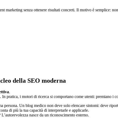
nt marketing senza ottenere risultati concreti. Il motivo è semplice: no
nucleo della SEO moderna
ttiva
.
. In pratica, i motori di ricerca si comportano come utenti: premiano i 
rima persona. Un blog medico non deve solo elencare sintomi: deve riportar
ta di più la tua capacità di interpretarle e applicarle.
ita? L’autorevolezza nasce da un riconoscimento esterno.