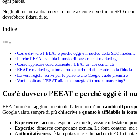
ogni parola.
Negli ultimi anni abbiamo visto molte aziende investire in SEO e conte
dovrebbero fidarsi di te.
Indice
Cos’è davvero l’EEAT e perché oggi è il nucleo della SEO moderna
Perché l’EEAT cambia il modo di fare content marketing
Come applicare concretamente l’EEAT ai tuoi contenuti
EEAT e marketing automation: quando i dati incontrano la fiducia
La vera regola: scrivi per le persone che Google vuole premiare
Vuoi applicare l’EEAT alla tua strategia di content marketing?
Cos’è davvero l’EEAT e perché oggi è il 
EEAT non è un aggiornamento dell’algoritmo: è un
cambio di prospe
Google valuta sempre di più
chi scrive
e
quanto è affidabile la fonte
Experience
: racconta esperienze dirette, vissute o testate in p
Expertise
: dimostra competenza tecnica. Le fonti contano, ma con
Authoritativeness
: è la reputazione. Chi parla di te? Chi ti c