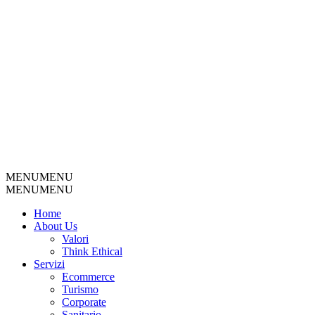
MENU
MENU
MENU
MENU
Home
About Us
Valori
Think Ethical
Servizi
Ecommerce
Turismo
Corporate
Sanitario