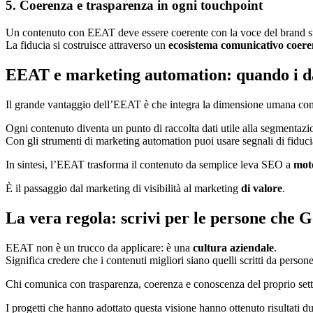
5. Coerenza e trasparenza in ogni touchpoint
Un contenuto con EEAT deve essere coerente con la voce del brand su 
La fiducia si costruisce attraverso un
ecosistema comunicativo coere
EEAT e marketing automation: quando i dat
Il grande vantaggio dell’EEAT è che integra la dimensione umana con 
Ogni contenuto diventa un punto di raccolta dati utile alla segmentazi
Con gli strumenti di marketing automation puoi usare segnali di fiduci
In sintesi, l’EEAT trasforma il contenuto da semplice leva SEO a
moto
È il passaggio dal marketing di visibilità al marketing
di valore
.
La vera regola: scrivi per le persone che 
EEAT non è un trucco da applicare: è una
cultura aziendale
.
Significa credere che i contenuti migliori siano quelli scritti da person
Chi comunica con trasparenza, coerenza e conoscenza del proprio setto
I progetti che hanno adottato questa visione hanno ottenuto risultati dura