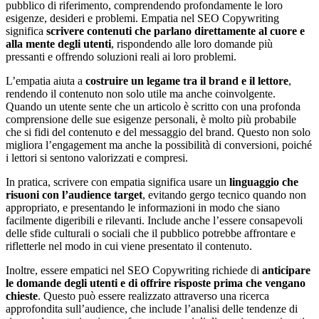
pubblico di riferimento, comprendendo profondamente le loro
esigenze, desideri e problemi. Empatia nel SEO Copywriting
significa
scrivere contenuti che parlano direttamente al cuore e
alla mente degli utenti
, rispondendo alle loro domande più
pressanti e offrendo soluzioni reali ai loro problemi.
L’empatia aiuta a
costruire un legame tra il brand e il lettore
,
rendendo il contenuto non solo utile ma anche coinvolgente.
Quando un utente sente che un articolo è scritto con una profonda
comprensione delle sue esigenze personali, è molto più probabile
che si fidi del contenuto e del messaggio del brand. Questo non solo
migliora l’engagement ma anche la possibilità di conversioni, poiché
i lettori si sentono valorizzati e compresi.
In pratica, scrivere con empatia significa usare un
linguaggio che
risuoni con l’audience target
, evitando gergo tecnico quando non
appropriato, e presentando le informazioni in modo che siano
facilmente digeribili e rilevanti. Include anche l’essere consapevoli
delle sfide culturali o sociali che il pubblico potrebbe affrontare e
rifletterle nel modo in cui viene presentato il contenuto.
Inoltre, essere empatici nel SEO Copywriting richiede di
anticipare
le domande degli utenti e di offrire risposte prima che vengano
chieste
. Questo può essere realizzato attraverso una ricerca
approfondita sull’audience, che include l’analisi delle tendenze di