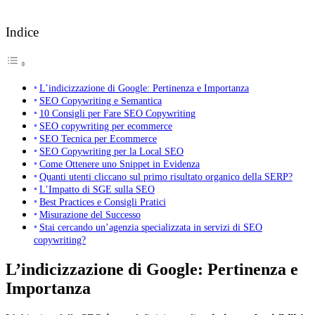
Indice
L’indicizzazione di Google: Pertinenza e Importanza
SEO Copywriting e Semantica
10 Consigli per Fare SEO Copywriting
SEO copywriting per ecommerce
SEO Tecnica per Ecommerce
SEO Copywriting per la Local SEO
Come Ottenere uno Snippet in Evidenza
Quanti utenti cliccano sul primo risultato organico della SERP?
L’Impatto di SGE sulla SEO
Best Practices e Consigli Pratici
Misurazione del Successo
Stai cercando un’agenzia specializzata in servizi di SEO
copywriting?
L’indicizzazione di Google: Pertinenza e
Importanza