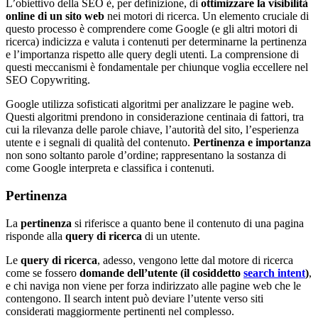
L’obiettivo della SEO è, per definizione, di
ottimizzare la visibilità
online di un sito web
nei motori di ricerca. Un elemento cruciale di
questo processo è comprendere come Google (e gli altri motori di
ricerca) indicizza e valuta i contenuti per determinarne la pertinenza
e l’importanza rispetto alle query degli utenti. La comprensione di
questi meccanismi è fondamentale per chiunque voglia eccellere nel
SEO Copywriting.
Google utilizza sofisticati algoritmi per analizzare le pagine web.
Questi algoritmi prendono in considerazione centinaia di fattori, tra
cui la rilevanza delle parole chiave, l’autorità del sito, l’esperienza
utente e i segnali di qualità del contenuto.
Pertinenza e importanza
non sono soltanto parole d’ordine; rappresentano la sostanza di
come Google interpreta e classifica i contenuti.
Pertinenza
La
pertinenza
si riferisce a quanto bene il contenuto di una pagina
risponde alla
query di ricerca
di un utente.
Le
query di ricerca
, adesso, vengono lette dal motore di ricerca
come se fossero
domande dell’utente (il cosiddetto
search intent
)
,
e chi naviga non viene per forza indirizzato alle pagine web che le
contengono. Il search intent può deviare l’utente verso siti
considerati maggiormente pertinenti nel complesso.