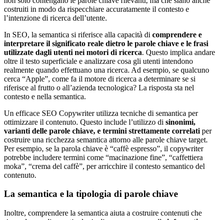
non solo contengano le parole chiave rilevanti, ma che siano anche
costruiti in modo da rispecchiare accuratamente il contesto e
l’intenzione di ricerca dell’utente.
In SEO, la semantica si riferisce alla capacità di
comprendere e
interpretare il significato reale dietro le parole chiave e le frasi
utilizzate dagli utenti nei motori di ricerca
. Questo implica andare
oltre il testo superficiale e analizzare cosa gli utenti intendono
realmente quando effettuano una ricerca. Ad esempio, se qualcuno
cerca “Apple”, come fa il motore di ricerca a determinare se si
riferisce al frutto o all’azienda tecnologica? La risposta sta nel
contesto e nella semantica.
Un efficace SEO Copywriter utilizza tecniche di semantica per
ottimizzare il contenuto. Questo include l’utilizzo di
sinonimi,
varianti delle parole chiave, e termini strettamente correlati
per
costruire una ricchezza semantica attorno alle parole chiave target.
Per esempio, se la parola chiave è “caffè espresso”, il copywriter
potrebbe includere termini come “macinazione fine”, “caffettiera
moka”, “crema del caffè”, per arricchire il contesto semantico del
contenuto.
La semantica e la tipologia di parole chiave
Inoltre, comprendere la semantica aiuta a costruire contenuti che