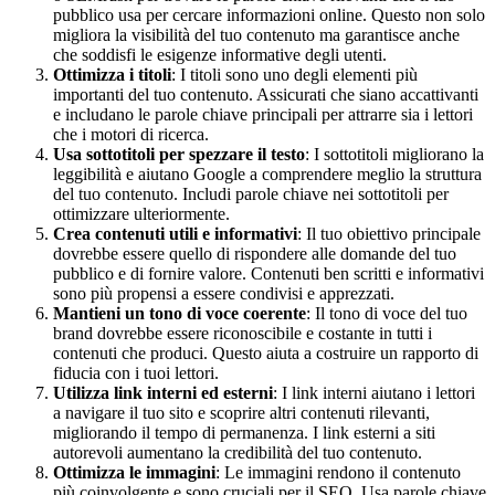
pubblico usa per cercare informazioni online. Questo non solo
migliora la visibilità del tuo contenuto ma garantisce anche
che soddisfi le esigenze informative degli utenti.
Ottimizza i titoli
: I titoli sono uno degli elementi più
importanti del tuo contenuto. Assicurati che siano accattivanti
e includano le parole chiave principali per attrarre sia i lettori
che i motori di ricerca.
Usa sottotitoli per spezzare il testo
: I sottotitoli migliorano la
leggibilità e aiutano Google a comprendere meglio la struttura
del tuo contenuto. Includi parole chiave nei sottotitoli per
ottimizzare ulteriormente.
Crea contenuti utili e informativi
: Il tuo obiettivo principale
dovrebbe essere quello di rispondere alle domande del tuo
pubblico e di fornire valore. Contenuti ben scritti e informativi
sono più propensi a essere condivisi e apprezzati.
Mantieni un tono di voce coerente
: Il tono di voce del tuo
brand dovrebbe essere riconoscibile e costante in tutti i
contenuti che produci. Questo aiuta a costruire un rapporto di
fiducia con i tuoi lettori.
Utilizza link interni ed esterni
: I link interni aiutano i lettori
a navigare il tuo sito e scoprire altri contenuti rilevanti,
migliorando il tempo di permanenza. I link esterni a siti
autorevoli aumentano la credibilità del tuo contenuto.
Ottimizza le immagini
: Le immagini rendono il contenuto
più coinvolgente e sono cruciali per il SEO. Usa parole chiave