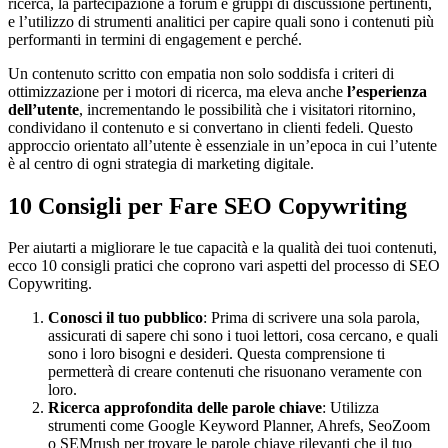
ricerca, la partecipazione a forum e gruppi di discussione pertinenti,
e l’utilizzo di strumenti analitici per capire quali sono i contenuti più
performanti in termini di engagement e perché.
Un contenuto scritto con empatia non solo soddisfa i criteri di
ottimizzazione per i motori di ricerca, ma eleva anche
l’esperienza
dell’utente
, incrementando le possibilità che i visitatori ritornino,
condividano il contenuto e si convertano in clienti fedeli. Questo
approccio orientato all’utente è essenziale in un’epoca in cui l’utente
è al centro di ogni strategia di marketing digitale.
10 Consigli per Fare SEO Copywriting
Per aiutarti a migliorare le tue capacità e la qualità dei tuoi contenuti,
ecco 10 consigli pratici che coprono vari aspetti del processo di SEO
Copywriting.
Conosci il tuo pubblico
: Prima di scrivere una sola parola,
assicurati di sapere chi sono i tuoi lettori, cosa cercano, e quali
sono i loro bisogni e desideri. Questa comprensione ti
permetterà di creare contenuti che risuonano veramente con
loro.
Ricerca approfondita delle parole chiave
: Utilizza
strumenti come Google Keyword Planner, Ahrefs, SeoZoom
o SEMrush per trovare le parole chiave rilevanti che il tuo