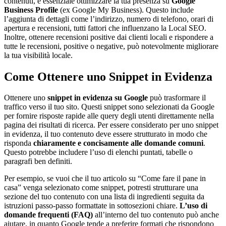
contenuti, è essenziale ottimizzare la tua presenza su
Google
Business Profile
(ex Google My Business). Questo include
l’aggiunta di dettagli come l’indirizzo, numero di telefono, orari di
apertura e recensioni, tutti fattori che influenzano la Local SEO.
Inoltre, ottenere recensioni positive dai clienti locali e rispondere a
tutte le recensioni, positive o negative, può notevolmente migliorare
la tua visibilità locale.
Come Ottenere uno Snippet in Evidenza
Ottenere uno
snippet in evidenza su Google
può trasformare il
traffico verso il tuo sito. Questi snippet sono selezionati da Google
per fornire risposte rapide alle query degli utenti direttamente nella
pagina dei risultati di ricerca. Per essere considerato per uno snippet
in evidenza, il tuo contenuto deve essere strutturato in modo che
risponda
chiaramente e concisamente alle domande comuni
.
Questo potrebbe includere l’uso di elenchi puntati, tabelle o
paragrafi ben definiti.
Per esempio, se vuoi che il tuo articolo su “Come fare il pane in
casa” venga selezionato come snippet, potresti strutturare una
sezione del tuo contenuto con una lista di ingredienti seguita da
istruzioni passo-passo formattate in sottosezioni chiare.
L’uso di
domande frequenti (FAQ)
all’interno del tuo contenuto può anche
aiutare, in quanto Google tende a preferire formati che rispondono