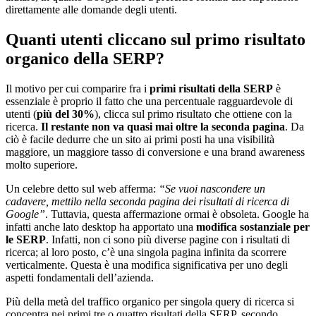
direttamente alle domande degli utenti.
Quanti utenti cliccano sul primo risultato
organico della SERP?
Il motivo per cui comparire fra i
primi risultati della SERP
è
essenziale è proprio il fatto che una percentuale ragguardevole di
utenti (
più del 30%
), clicca sul primo risultato che ottiene con la
ricerca.
Il restante non va quasi mai oltre la seconda pagina
. Da
ciò è facile dedurre che un sito ai primi posti ha una visibilità
maggiore, un maggiore tasso di conversione e una brand awareness
molto superiore.
Un celebre detto sul web afferma:
“Se vuoi nascondere un
cadavere, mettilo nella seconda pagina dei risultati di ricerca di
Google”
. Tuttavia, questa affermazione ormai è obsoleta. Google ha
infatti anche lato desktop ha apportato una
modifica sostanziale per
le SERP
. Infatti, non ci sono più diverse pagine con i risultati di
ricerca; al loro posto, c’è una singola pagina infinita da scorrere
verticalmente. Questa è una modifica significativa per uno degli
aspetti fondamentali dell’azienda.
Più della metà del traffico organico per singola query di ricerca si
concentra nei primi tre o quattro risultati della SERP, secondo