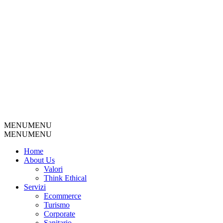
MENU
MENU
MENU
MENU
Home
About Us
Valori
Think Ethical
Servizi
Ecommerce
Turismo
Corporate
Sanitario