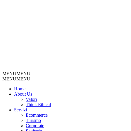
MENU
MENU
MENU
MENU
Home
About Us
Valori
Think Ethical
Servizi
Ecommerce
Turismo
Corporate
Sanitario