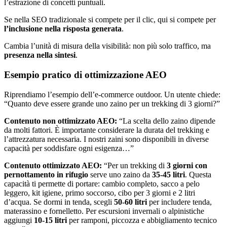
l’estrazione di concetti puntuali.
Se nella SEO tradizionale si compete per il clic, qui si compete per
l’inclusione nella risposta generata
.
Cambia l’unità di misura della visibilità: non più solo traffico, ma
presenza nella sintesi
.
Esempio pratico di ottimizzazione AEO
Riprendiamo l’esempio dell’e-commerce outdoor. Un utente chiede:
“Quanto deve essere grande uno zaino per un trekking di 3 giorni?”
Contenuto non ottimizzato AEO:
“La scelta dello zaino dipende
da molti fattori. È importante considerare la durata del trekking e
l’attrezzatura necessaria. I nostri zaini sono disponibili in diverse
capacità per soddisfare ogni esigenza…”
Contenuto ottimizzato AEO:
“Per un trekking di
3 giorni con
pernottamento in rifugio
serve uno zaino da
35-45 litri
. Questa
capacità ti permette di portare: cambio completo, sacco a pelo
leggero, kit igiene, primo soccorso, cibo per 3 giorni e 2 litri
d’acqua. Se dormi in tenda, scegli
50-60 litri
per includere tenda,
materassino e fornelletto. Per escursioni invernali o alpinistiche
aggiungi
10-15 litri
per ramponi, piccozza e abbigliamento tecnico