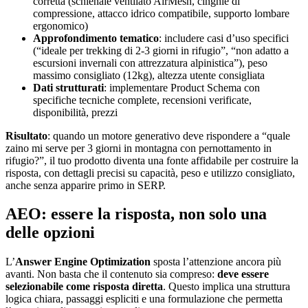
corretta (schienale ventilato AirMesh, cinghie di
compressione, attacco idrico compatibile, supporto lombare
ergonomico)
Approfondimento tematico
: includere casi d’uso specifici
(“ideale per trekking di 2-3 giorni in rifugio”, “non adatto a
escursioni invernali con attrezzatura alpinistica”), peso
massimo consigliato (12kg), altezza utente consigliata
Dati strutturati
: implementare Product Schema con
specifiche tecniche complete, recensioni verificate,
disponibilità, prezzi
Risultato
: quando un motore generativo deve rispondere a “quale
zaino mi serve per 3 giorni in montagna con pernottamento in
rifugio?”, il tuo prodotto diventa una fonte affidabile per costruire la
risposta, con dettagli precisi su capacità, peso e utilizzo consigliato,
anche senza apparire primo in SERP.
AEO: essere la risposta, non solo una
delle opzioni
L’
Answer Engine Optimization
sposta l’attenzione ancora più
avanti. Non basta che il contenuto sia compreso:
deve essere
selezionabile come risposta diretta
. Questo implica una struttura
logica chiara, passaggi espliciti e una formulazione che permetta