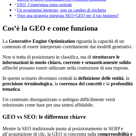
SXO: l’esperienza resta centrale
Un ecosistema integrato, non un cambio di etichetta
Vuoi una strategia integrata SEO+GEO per il tuo business?
Cos’è la GEO e come funziona
La
Generative Engine Optimization
riguarda la capacità di un
contenuto di essere interpretato correttamente dai modelli generativi.
Non si tratta di posizionarsi in classifica, ma di
strutturare le
informazioni in modo chiaro, coerente e semanticamente solido
affinché possano essere utilizzate nella costruzione di una risposta.
In questo scenario diventano centrali la
definizione delle entità
, la
precisione terminologica
, la
coerenza dei concetti
e la
profondità
tematica
.
Un contenuto disorganizzato o ambiguo difficilmente verrà
selezionato come base per una sintesi affidabile.
GEO vs SEO: le differenze chiave
Mentre la SEO tradizionale punta al posizionamento in SERP e
all’acquisizione di clic, la GEO si concentra sulla
comprensibilità e