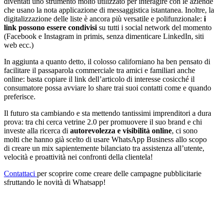
diventati uno strumento molto utilizzato per interagire con le aziende
che usano la nota applicazione di messaggistica istantanea. Inoltre, la
digitalizzazione delle liste è ancora più versatile e polifunzionale:
i
link possono essere condivisi
su tutti i social network del momento
(Facebook e Instagram in primis, senza dimenticare LinkedIn, siti
web ecc.)
In aggiunta a quanto detto, il colosso californiano ha ben pensato di
facilitare il passaparola commerciale tra amici e familiari anche
online: basta copiare il link dell’articolo di interesse cosicché il
consumatore possa avviare lo share trai suoi contatti come e quando
preferisce.
Il futuro sta cambiando e sta mettendo tantissimi imprenditori a dura
prova: tra chi cerca vetrine 2.0 per promuovere il suo brand e chi
investe alla ricerca di
autorevolezza e visibilità online
, ci sono
molti che hanno già scelto di usare WhatsApp Business allo scopo
di creare un mix sapientemente bilanciato tra assistenza all’utente,
velocità e proattività nei confronti della clientela!
Contattaci
per scoprire come creare delle campagne pubblicitarie
sfruttando le novità di Whatsapp!