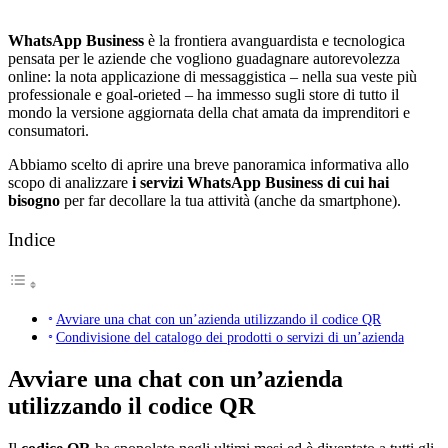
WhatsApp Business
è la frontiera avanguardista e tecnologica
pensata per le aziende che vogliono guadagnare autorevolezza
online: la nota applicazione di messaggistica – nella sua veste più
professionale e goal-orieted – ha immesso sugli store di tutto il
mondo la versione aggiornata della chat amata da imprenditori e
consumatori.
Abbiamo scelto di aprire una breve panoramica informativa allo
scopo di analizzare
i servizi WhatsApp Business di cui hai
bisogno
per far decollare la tua attività (anche da smartphone).
Indice
Avviare una chat con un’azienda utilizzando il codice QR
Condivisione del catalogo dei prodotti o servizi di un’azienda
Avviare una chat con un’azienda
utilizzando il codice QR