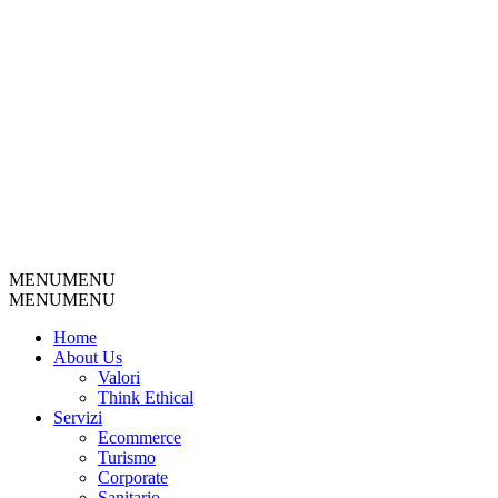
MENU
MENU
MENU
MENU
Home
About Us
Valori
Think Ethical
Servizi
Ecommerce
Turismo
Corporate
Sanitario