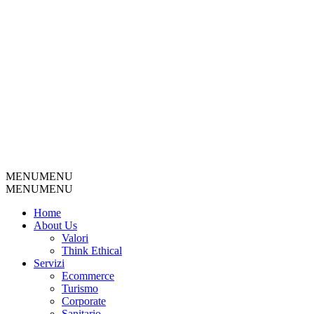
MENU
MENU
MENU
MENU
Home
About Us
Valori
Think Ethical
Servizi
Ecommerce
Turismo
Corporate
Sanitario