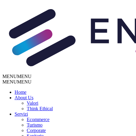
MENU
MENU
MENU
MENU
Home
About Us
Valori
Think Ethical
Servizi
Ecommerce
Turismo
Corporate
Sanitario