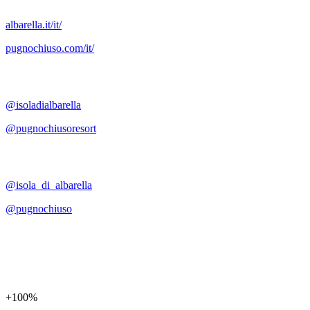
albarella.it/it/
pugnochiuso.com/it/
@isoladialbarella
@pugnochiusoresort
@isola_di_albarella
@pugnochiuso
+100%