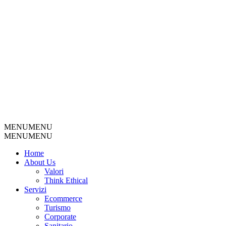
MENU
MENU
MENU
MENU
Home
About Us
Valori
Think Ethical
Servizi
Ecommerce
Turismo
Corporate
Sanitario