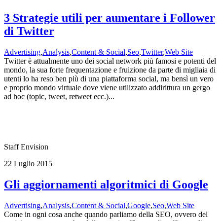
3 Strategie utili per aumentare i Follower
di Twitter
Advertising
,
Analysis
,
Content & Social
,
Seo
,
Twitter
,
Web Site
Twitter è attualmente uno dei social network più famosi e potenti del
mondo, la sua forte frequentazione e fruizione da parte di migliaia di
utenti lo ha reso ben più di una piattaforma social, ma bensì un vero
e proprio mondo virtuale dove viene utilizzato addirittura un gergo
ad hoc (topic, tweet, retweet ecc.)...
Staff Envision
22 Luglio 2015
Gli aggiornamenti algoritmici di Google
Advertising
,
Analysis
,
Content & Social
,
Google
,
Seo
,
Web Site
Come in ogni cosa anche quando parliamo della SEO, ovvero del