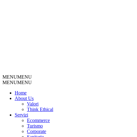
MENU
MENU
MENU
MENU
Home
About Us
Valori
Think Ethical
Servizi
Ecommerce
Turismo
Corporate
Sanitario