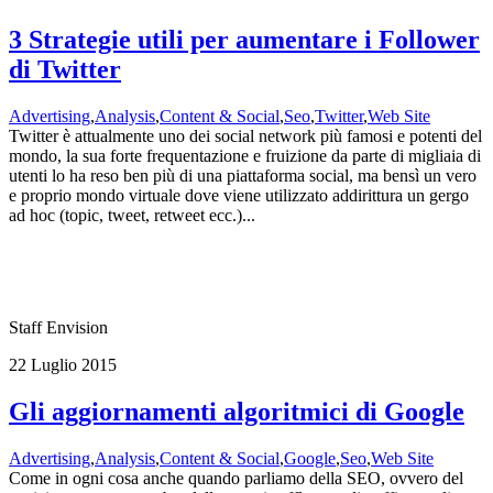
3 Strategie utili per aumentare i Follower
di Twitter
Advertising
,
Analysis
,
Content & Social
,
Seo
,
Twitter
,
Web Site
Twitter è attualmente uno dei social network più famosi e potenti del
mondo, la sua forte frequentazione e fruizione da parte di migliaia di
utenti lo ha reso ben più di una piattaforma social, ma bensì un vero
e proprio mondo virtuale dove viene utilizzato addirittura un gergo
ad hoc (topic, tweet, retweet ecc.)...
Staff Envision
22 Luglio 2015
Gli aggiornamenti algoritmici di Google
Advertising
,
Analysis
,
Content & Social
,
Google
,
Seo
,
Web Site
Come in ogni cosa anche quando parliamo della SEO, ovvero del