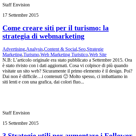
Staff Envision
17 Settembre 2015
Come creare siti per il turismo: la
strategia di webmarketing
Advertising
,
Analysis
,
Content & Social
,
Seo
,
Strategie
Marketing
,
Turismo
,
Web Marketing Turistico
,
Web Site
N.B: L’articolo originale era stato pubblicato a Settembre 2015. Ora
è stato rivisto con i dati aggiornati. Cosa vi colpisce di più quando
visitate un sito web? Sicuramente il primo elemento è il design. Poi?
Dai non è difficile…i contenuti 🙂 Molto spesso, ci imbattiamo in
siti lenti e con una grafica, dai colori fluo...
Staff Envision
15 Settembre 2015
3 Strategie utili per aumentare i Follower