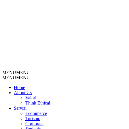
MENU
MENU
MENU
MENU
Home
About Us
Valori
Think Ethical
Servizi
Ecommerce
Turismo
Corporate
Sanitario