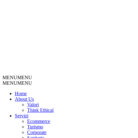
MENU
MENU
MENU
MENU
Home
About Us
Valori
Think Ethical
Servizi
Ecommerce
Turismo
Corporate
Sanitario