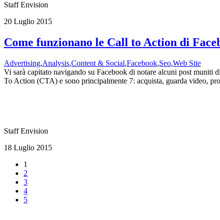
Staff Envision
20 Luglio 2015
Come funzionano le Call to Action di Fac
Advertising
,
Analysis
,
Content & Social
,
Facebook
,
Seo
,
Web Site
Vi sarà capitato navigando su Facebook di notare alcuni post muniti d
To Action (CTA) e sono principalmente 7: acquista, guarda video, prova
Staff Envision
18 Luglio 2015
1
2
3
4
5