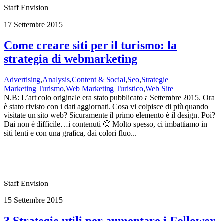
Staff Envision
17 Settembre 2015
Come creare siti per il turismo: la
strategia di webmarketing
Advertising
,
Analysis
,
Content & Social
,
Seo
,
Strategie
Marketing
,
Turismo
,
Web Marketing Turistico
,
Web Site
N.B: L’articolo originale era stato pubblicato a Settembre 2015. Ora
è stato rivisto con i dati aggiornati. Cosa vi colpisce di più quando
visitate un sito web? Sicuramente il primo elemento è il design. Poi?
Dai non è difficile…i contenuti 🙂 Molto spesso, ci imbattiamo in
siti lenti e con una grafica, dai colori fluo...
Staff Envision
15 Settembre 2015
3 Strategie utili per aumentare i Follower