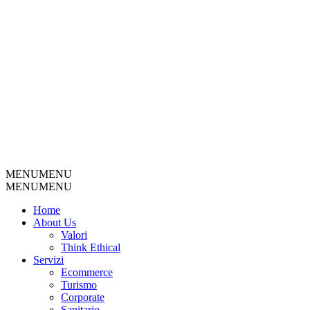
MENU
MENU
MENU
MENU
Home
About Us
Valori
Think Ethical
Servizi
Ecommerce
Turismo
Corporate
Sanitario