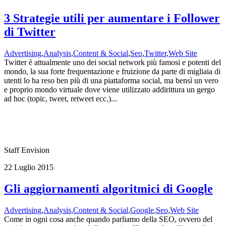
3 Strategie utili per aumentare i Follower
di Twitter
Advertising
,
Analysis
,
Content & Social
,
Seo
,
Twitter
,
Web Site
Twitter è attualmente uno dei social network più famosi e potenti del
mondo, la sua forte frequentazione e fruizione da parte di migliaia di
utenti lo ha reso ben più di una piattaforma social, ma bensì un vero
e proprio mondo virtuale dove viene utilizzato addirittura un gergo
ad hoc (topic, tweet, retweet ecc.)...
Staff Envision
22 Luglio 2015
Gli aggiornamenti algoritmici di Google
Advertising
,
Analysis
,
Content & Social
,
Google
,
Seo
,
Web Site
Come in ogni cosa anche quando parliamo della SEO, ovvero del