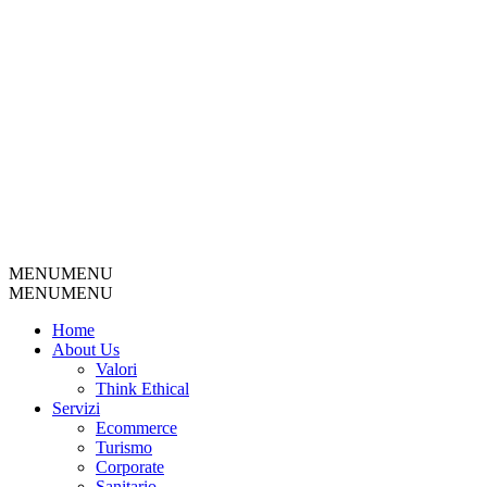
MENU
MENU
MENU
MENU
Home
About Us
Valori
Think Ethical
Servizi
Ecommerce
Turismo
Corporate
Sanitario