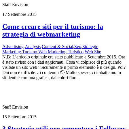
Staff Envision
17 Settembre 2015
Come creare siti per il turismo: la
strategia di webmarketing
Advertising
,
Analysis
,
Content & Social
,
Seo
,
Strategie
Marketing
,
Turismo
,
Web Marketing Turistico
,
Web Site
N.B: L’articolo originale era stato pubblicato a Settembre 2015. Ora
è stato rivisto con i dati aggiornati. Cosa vi colpisce di più quando
visitate un sito web? Sicuramente il primo elemento è il design. Poi?
Dai non è difficile…i contenuti 🙂 Molto spesso, ci imbattiamo in
siti lenti e con una grafica, dai colori fluo...
Staff Envision
15 Settembre 2015
3 Strategie utili per aumentare i Follower