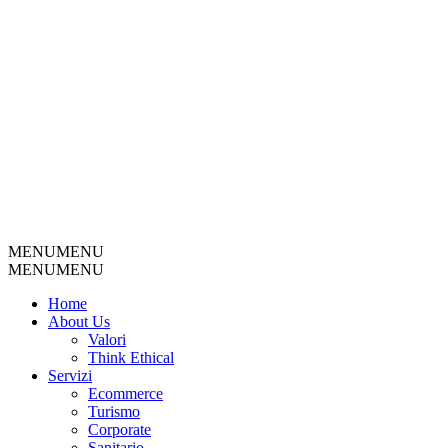
MENU
MENU
MENU
MENU
Home
About Us
Valori
Think Ethical
Servizi
Ecommerce
Turismo
Corporate
Sanitario