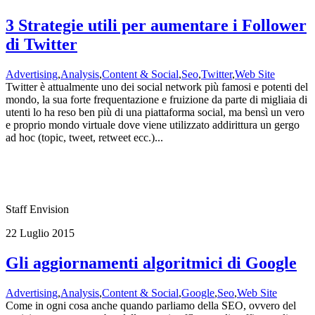
3 Strategie utili per aumentare i Follower
di Twitter
Advertising
,
Analysis
,
Content & Social
,
Seo
,
Twitter
,
Web Site
Twitter è attualmente uno dei social network più famosi e potenti del
mondo, la sua forte frequentazione e fruizione da parte di migliaia di
utenti lo ha reso ben più di una piattaforma social, ma bensì un vero
e proprio mondo virtuale dove viene utilizzato addirittura un gergo
ad hoc (topic, tweet, retweet ecc.)...
Staff Envision
22 Luglio 2015
Gli aggiornamenti algoritmici di Google
Advertising
,
Analysis
,
Content & Social
,
Google
,
Seo
,
Web Site
Come in ogni cosa anche quando parliamo della SEO, ovvero del