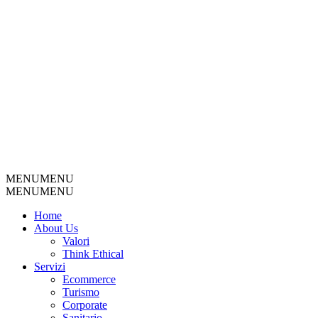
MENU
MENU
MENU
MENU
Home
About Us
Valori
Think Ethical
Servizi
Ecommerce
Turismo
Corporate
Sanitario